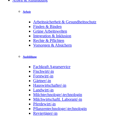
Arbeit & AusBildung
Arbeit
Arbeitssicherheit & Gesundheitsschutz
Finden & Binden
Grüne Arbeitswelten
Integration & Inklusion
Rechte & Pflichten
Vorsorgen & Absichern
Ausbildung
Fachkraft Agrarservice
Fischwirt/-in
Forstwirt/-in
Gärtner/-in
Hauswirtschafter/-in
Landwirt/-in
Milchtechnologe/-technologin
Milchwirtschaftl. Laborant/-in
Pferdewirt/-in
Pflanzentechnologe/-technologin
Revierjäger/-in