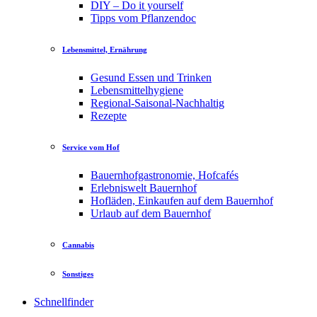
DIY – Do it yourself
Tipps vom Pflanzendoc
Lebensmittel, Ernährung
Gesund Essen und Trinken
Lebensmittelhygiene
Regional-Saisonal-Nachhaltig
Rezepte
Service vom Hof
Bauernhofgastronomie, Hofcafés
Erlebniswelt Bauernhof
Hofläden, Einkaufen auf dem Bauernhof
Urlaub auf dem Bauernhof
Cannabis
Sonstiges
Schnellfinder