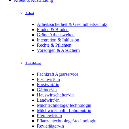
Arbeit & AusBildung
Arbeit
Arbeitssicherheit & Gesundheitsschutz
Finden & Binden
Grüne Arbeitswelten
Integration & Inklusion
Rechte & Pflichten
Vorsorgen & Absichern
Ausbildung
Fachkraft Agrarservice
Fischwirt/-in
Forstwirt/-in
Gärtner/-in
Hauswirtschafter/-in
Landwirt/-in
Milchtechnologe/-technologin
Milchwirtschaftl. Laborant/-in
Pferdewirt/-in
Pflanzentechnologe/-technologin
Revierjäger/-in