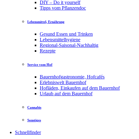
DIY – Do it yourself
Tipps vom Pflanzendoc
Lebensmittel, Ernährung
Gesund Essen und Trinken
Lebensmittelhygiene
Regional-Saisonal-Nachhaltig
Rezepte
Service vom Hof
Bauernhofgastronomie, Hofcafés
Erlebniswelt Bauernhof
Hofläden, Einkaufen auf dem Bauernhof
Urlaub auf dem Bauernhof
Cannabis
Sonstiges
Schnellfinder