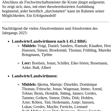
Abschluss als Fischwirtschaftsmeister die Krone jüngst aufgesetzt.
So zeigt sich, dass, mit einer theoriereduzierten Ausbildung
beginnend, jeder beruflich „durchstarten“ kann im Rahmen seiner
Möglichkeiten. Ein Erfolgsmodell!
Nachfolgend die vielen Absolventinnen und Absolventen des
Jahrgangs 2025:
Landwirte/Landwirtinnen nach § 45.2 BBiG
Middels:
Voigt, Daniel; Sanders, Hannah; Klaaßen, He
Hanssen, Simon; Broeksmid, Thomas; Frühling, Mareike
Bringmann, Tjebbe
Leer:
Boelsen, Jonas; Schiller, Eike-Sören; Busemann,
Anke; Buß, Albert
Landwirte/Landwirtinnen:
Middels:
Ijkema, Martsje; Düselder, Dominique
Thomas; Fritzsche, Jonas; Wagenaar, Immo; Arend,
Tobias; Bents, Hendrik; Jütting, Jannes; Gerdes,
Tammo; Geiken, Simon; Dirks, Dirk; Hohlen,
Arne; Röben, Tim; Hedemann, Antje; Janssen,
Lukas; Gerdes, Maylin; Frerichs, Lennard