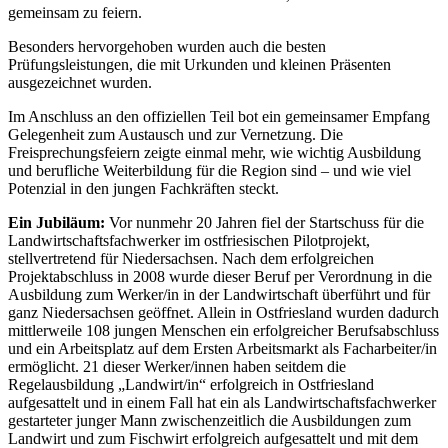
gemeinsam zu feiern.
Besonders hervorgehoben wurden auch die besten
Prüfungsleistungen, die mit Urkunden und kleinen Präsenten
ausgezeichnet wurden.
Im Anschluss an den offiziellen Teil bot ein gemeinsamer Empfang
Gelegenheit zum Austausch und zur Vernetzung. Die
Freisprechungsfeiern zeigte einmal mehr, wie wichtig Ausbildung
und berufliche Weiterbildung für die Region sind – und wie viel
Potenzial in den jungen Fachkräften steckt.
Ein Jubiläum:
Vor nunmehr 20 Jahren fiel der Startschuss für die
Landwirtschaftsfachwerker im ostfriesischen Pilotprojekt,
stellvertretend für Niedersachsen. Nach dem erfolgreichen
Projektabschluss in 2008 wurde dieser Beruf per Verordnung in die
Ausbildung zum Werker/in in der Landwirtschaft überführt und für
ganz Niedersachsen geöffnet. Allein in Ostfriesland wurden dadurch
mittlerweile 108 jungen Menschen ein erfolgreicher Berufsabschluss
und ein Arbeitsplatz auf dem Ersten Arbeitsmarkt als Facharbeiter/in
ermöglicht. 21 dieser Werker/innen haben seitdem die
Regelausbildung „Landwirt/in“ erfolgreich in Ostfriesland
aufgesattelt und in einem Fall hat ein als Landwirtschaftsfachwerker
gestarteter junger Mann zwischenzeitlich die Ausbildungen zum
Landwirt und zum Fischwirt erfolgreich aufgesattelt und mit dem