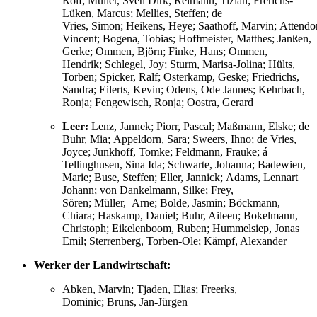
Rolf; Müller, Sven Dirk; Reimann, Tizian; Frerichs-
Lüken, Marcus; Mellies, Steffen; de
Vries, Simon; Heikens, Heye; Saathoff, Marvin; Attendo
Vincent; Bogena, Tobias; Hoffmeister, Matthes; Janßen,
Gerke; Ommen, Björn; Finke, Hans; Ommen,
Hendrik; Schlegel, Joy; Sturm, Marisa-Jolina; Hülts,
Torben; Spicker, Ralf; Osterkamp, Geske; Friedrichs,
Sandra; Eilerts, Kevin; Odens, Ode Jannes; Kehrbach,
Ronja; Fengewisch, Ronja; Oostra, Gerard
Leer:
Lenz, Jannek; Piorr, Pascal; Maßmann, Elske; de
Buhr, Mia; Appeldorn, Sara; Sweers, Ihno; de Vries,
Joyce; Junkhoff, Tomke; Feldmann, Frauke; á
Tellinghusen, Sina Ida; Schwarte, Johanna; Badewien,
Marie; Buse, Steffen; Eller, Jannick; Adams, Lennart
Johann; von Dankelmann, Silke; Frey,
Sören; Müller, Arne; Bolde, Jasmin; Böckmann,
Chiara; Haskamp, Daniel; Buhr, Aileen; Bokelmann,
Christoph; Eikelenboom, Ruben; Hummelsiep, Jonas
Emil; Sterrenberg, Torben-Ole; Kämpf, Alexander
Werker der Landwirtschaft:
Abken, Marvin; Tjaden, Elias; Freerks,
Dominic; Bruns, Jan-Jürgen