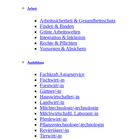
Arbeit
Arbeitssicherheit & Gesundheitsschutz
Finden & Binden
Grüne Arbeitswelten
Integration & Inklusion
Rechte & Pflichten
Vorsorgen & Absichern
Ausbildung
Fachkraft Agrarservice
Fischwirt/-in
Forstwirt/-in
Gärtner/-in
Hauswirtschafter/-in
Landwirt/-in
Milchtechnologe/-technologin
Milchwirtschaftl. Laborant/-in
Pferdewirt/-in
Pflanzentechnologe/-technologin
Revierjäger/-in
Tierwirt/-in