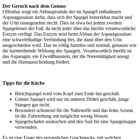
Der Geruch nach dem Genuss
Offenbar sorgt ein Abbauprodukt der im Spargel enthaltenen
Asparagussäure dafür, dass sich der Spargel bemerkbar macht und
der Urin unangenehm riecht. Dies ist etwa bei jedem zweiten
Spargelesser der Fall, da nicht jeder über das hierfür verantwortliche
Enzym verfügt. Das Enzym setzt beim Abbau der Asparagussäure
eine schwefelhaltige Verbindung frei, die dann über den Urin
ausgeschieden wird. Das ist völlig harmlos und normal, genauso wie
die harntreibende Wirkung des Spargels. Verantwortlich hierfür ist
das Asparagin, ein Eiweißbaustein, der die Nierentätigkeit anregt
und die Harnausscheidung fördert.
Tipps für die Küche
Bleichspargel wird vom Kopf zum Ende hin geschält.
Grüner Spargel wird nur im unteren Drittel geschält, junge
Stangen gar nicht.
Besonders schonend für die Nährstoffe und das feine Aroma
ist die Zubereitung mit möglichst wenig Wasser.
Spargelschalen auskochen und den Sud für eine Spargelsuppe
verwenden.
Es ist eine Frage des persönlichen Geschmacks, mit welchen