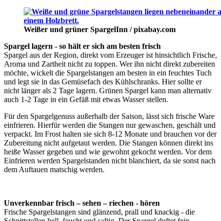
Weißer und grüner Spargel
Inn / pixabay.com
Spargel lagern - so hält er sich am besten frisch
Spargel aus der Region, direkt vom Erzeuger ist hinsichtlich Frische,
Aroma und Zartheit nicht zu toppen. Wer ihn nicht direkt zubereiten
möchte, wickelt die Spargelstangen am besten in ein feuchtes Tuch
und legt sie in das Gemüsefach des Kühlschranks. Hier sollte er
nicht länger als 2 Tage lagern. Grünen Spargel kann man alternativ
auch 1-2 Tage in ein Gefäß mit etwas Wasser stellen.
Für den Spargelgenuss außerhalb der Saison, lässt sich frische Ware
einfrieren. Hierfür werden die Stangen nur gewaschen, geschält und
verpackt. Im Frost halten sie sich 8-12 Monate und brauchen vor der
Zubereitung nicht aufgetaut werden. Die Stangen können direkt ins
heiße Wasser gegeben und wie gewohnt gekocht werden. Vor dem
Einfrieren werden Spargelstanden nicht blanchiert, da sie sonst nach
dem Auftauen matschig werden.
Unverkennbar frisch – sehen – riechen - hören
Frische Spargelstangen sind glänzend, prall und knackig - die
Schnittstellen hell, feucht und saftig. Der Spargel duftet fein