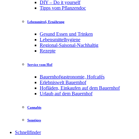
DIY – Do it yourself
Tipps vom Pflanzendoc
Lebensmittel, Ernährung
Gesund Essen und Trinken
Lebensmittelhygiene
Regional-Saisonal-Nachhaltig
Rezepte
Service vom Hof
Bauernhofgastronomie, Hofcafés
Erlebniswelt Bauernhof
Hofläden, Einkaufen auf dem Bauernhof
Urlaub auf dem Bauernhof
Cannabis
Sonstiges
Schnellfinder