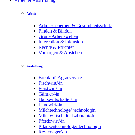
Arbeit & AusBildung
Arbeit
Arbeitssicherheit & Gesundheitsschutz
Finden & Binden
Grüne Arbeitswelten
Integration & Inklusion
Rechte & Pflichten
Vorsorgen & Absichern
Ausbildung
Fachkraft Agrarservice
Fischwirt/-in
Forstwirt/-in
Gärtner/-in
Hauswirtschafter/-in
Landwirt/-in
Milchtechnologe/-technologin
Milchwirtschaftl. Laborant/-in
Pferdewirt/-in
Pflanzentechnologe/-technologin
Revierjäger/-in