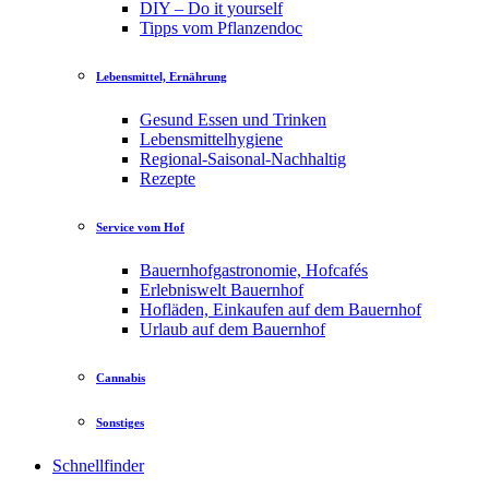
DIY – Do it yourself
Tipps vom Pflanzendoc
Lebensmittel, Ernährung
Gesund Essen und Trinken
Lebensmittelhygiene
Regional-Saisonal-Nachhaltig
Rezepte
Service vom Hof
Bauernhofgastronomie, Hofcafés
Erlebniswelt Bauernhof
Hofläden, Einkaufen auf dem Bauernhof
Urlaub auf dem Bauernhof
Cannabis
Sonstiges
Schnellfinder