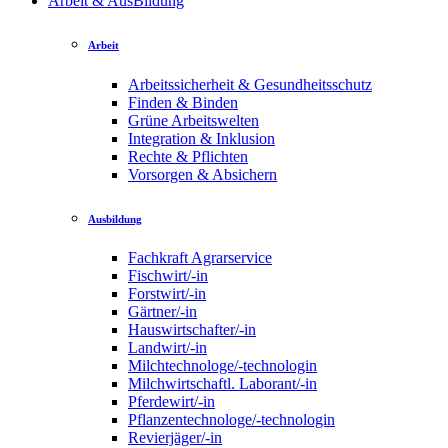
Arbeit & AusBildung
Arbeit
Arbeitssicherheit & Gesundheitsschutz
Finden & Binden
Grüne Arbeitswelten
Integration & Inklusion
Rechte & Pflichten
Vorsorgen & Absichern
Ausbildung
Fachkraft Agrarservice
Fischwirt/-in
Forstwirt/-in
Gärtner/-in
Hauswirtschafter/-in
Landwirt/-in
Milchtechnologe/-technologin
Milchwirtschaftl. Laborant/-in
Pferdewirt/-in
Pflanzentechnologe/-technologin
Revierjäger/-in