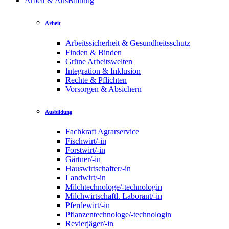
Arbeit & AusBildung
Arbeit
Arbeitssicherheit & Gesundheitsschutz
Finden & Binden
Grüne Arbeitswelten
Integration & Inklusion
Rechte & Pflichten
Vorsorgen & Absichern
Ausbildung
Fachkraft Agrarservice
Fischwirt/-in
Forstwirt/-in
Gärtner/-in
Hauswirtschafter/-in
Landwirt/-in
Milchtechnologe/-technologin
Milchwirtschaftl. Laborant/-in
Pferdewirt/-in
Pflanzentechnologe/-technologin
Revierjäger/-in