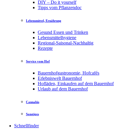
DIY – Do it yourself
Tipps vom Pflanzendoc
Lebensmittel, Ernährung
Gesund Essen und Trinken
Lebensmittelhygiene
Regional-Saisonal-Nachhaltig
Rezepte
Service vom Hof
Bauernhofgastronomie, Hofcafés
Erlebniswelt Bauernhof
Hofläden, Einkaufen auf dem Bauernhof
Urlaub auf dem Bauernhof
Cannabis
Sonstiges
Schnellfinder