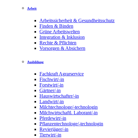
Arbeit
Arbeitssicherheit & Gesundheitsschutz
Finden & Binden
Grüne Arbeitswelten
Integration & Inklusion
Rechte & Pflichten
Vorsorgen & Absichern
Ausbildung
Fachkraft Agrarservice
Fischwirt/-in
Forstwirt/-in
Gärtner/-in
Hauswirtschafter/-in
Landwirt/-in
Milchtechnologe/-technologin
Milchwirtschaftl. Laborant/-in
Pferdewirt/-in
Pflanzentechnologe/-technologin
Revierjäger/-in
Tierwirt/-in