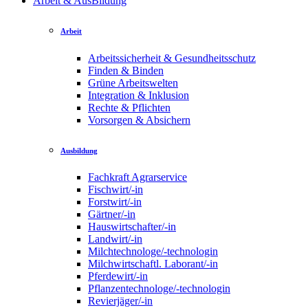
Arbeit & AusBildung
Arbeit
Arbeitssicherheit & Gesundheitsschutz
Finden & Binden
Grüne Arbeitswelten
Integration & Inklusion
Rechte & Pflichten
Vorsorgen & Absichern
Ausbildung
Fachkraft Agrarservice
Fischwirt/-in
Forstwirt/-in
Gärtner/-in
Hauswirtschafter/-in
Landwirt/-in
Milchtechnologe/-technologin
Milchwirtschaftl. Laborant/-in
Pferdewirt/-in
Pflanzentechnologe/-technologin
Revierjäger/-in