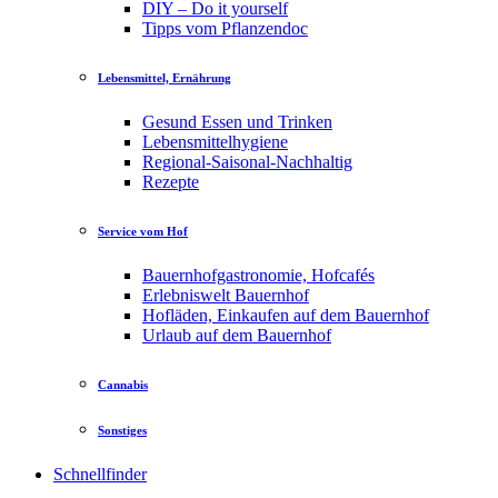
DIY – Do it yourself
Tipps vom Pflanzendoc
Lebensmittel, Ernährung
Gesund Essen und Trinken
Lebensmittelhygiene
Regional-Saisonal-Nachhaltig
Rezepte
Service vom Hof
Bauernhofgastronomie, Hofcafés
Erlebniswelt Bauernhof
Hofläden, Einkaufen auf dem Bauernhof
Urlaub auf dem Bauernhof
Cannabis
Sonstiges
Schnellfinder