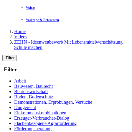
Videos
Vorträge & Referenten
Home
Videos
ZEHN - Ideenwettbewerb Mit Lebensmittelwertschätzung
Schule machen
Filter
Filter
Arbeit
Bauwesen, Baurecht
Betriebswirtschaft
Boden, Bodenschutz
Demonstrationen, Erprobungen, Versuche
Düngerecht
Einkommenskombinationen
Erzeuger-Verbraucher-Dialog
Flächenbezogene Agrarförderung
Förderungsberatung