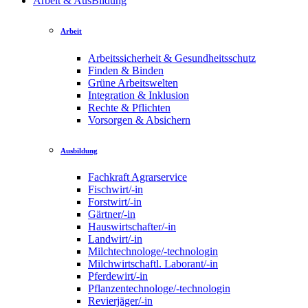
Arbeit & AusBildung
Arbeit
Arbeitssicherheit & Gesundheitsschutz
Finden & Binden
Grüne Arbeitswelten
Integration & Inklusion
Rechte & Pflichten
Vorsorgen & Absichern
Ausbildung
Fachkraft Agrarservice
Fischwirt/-in
Forstwirt/-in
Gärtner/-in
Hauswirtschafter/-in
Landwirt/-in
Milchtechnologe/-technologin
Milchwirtschaftl. Laborant/-in
Pferdewirt/-in
Pflanzentechnologe/-technologin
Revierjäger/-in