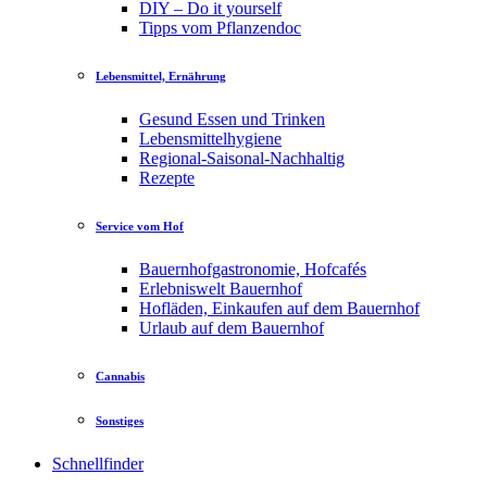
DIY – Do it yourself
Tipps vom Pflanzendoc
Lebensmittel, Ernährung
Gesund Essen und Trinken
Lebensmittelhygiene
Regional-Saisonal-Nachhaltig
Rezepte
Service vom Hof
Bauernhofgastronomie, Hofcafés
Erlebniswelt Bauernhof
Hofläden, Einkaufen auf dem Bauernhof
Urlaub auf dem Bauernhof
Cannabis
Sonstiges
Schnellfinder