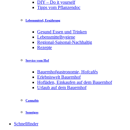
DIY – Do it yourself
Tipps vom Pflanzendoc
Lebensmittel, Ernährung
Gesund Essen und Trinken
Lebensmittelhygiene
Regional-Saisonal-Nachhaltig
Rezepte
Service vom Hof
Bauernhofgastronomie, Hofcafés
Erlebniswelt Bauernhof
Hofläden, Einkaufen auf dem Bauernhof
Urlaub auf dem Bauernhof
Cannabis
Sonstiges
Schnellfinder