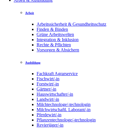
Arbeit & AusBildung
Arbeit
Arbeitssicherheit & Gesundheitsschutz
Finden & Binden
Grüne Arbeitswelten
Integration & Inklusion
Rechte & Pflichten
Vorsorgen & Absichern
Ausbildung
Fachkraft Agrarservice
Fischwirt/-in
Forstwirt/-in
Gärtner/-in
Hauswirtschafter/-in
Landwirt/-in
Milchtechnologe/-technologin
Milchwirtschaftl. Laborant/-in
Pferdewirt/-in
Pflanzentechnologe/-technologin
Revierjäger/-in