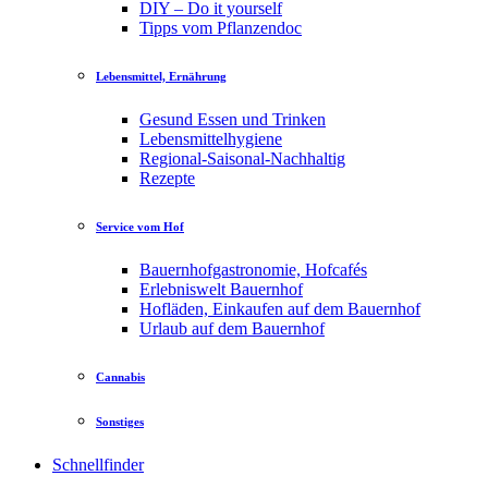
DIY – Do it yourself
Tipps vom Pflanzendoc
Lebensmittel, Ernährung
Gesund Essen und Trinken
Lebensmittelhygiene
Regional-Saisonal-Nachhaltig
Rezepte
Service vom Hof
Bauernhofgastronomie, Hofcafés
Erlebniswelt Bauernhof
Hofläden, Einkaufen auf dem Bauernhof
Urlaub auf dem Bauernhof
Cannabis
Sonstiges
Schnellfinder