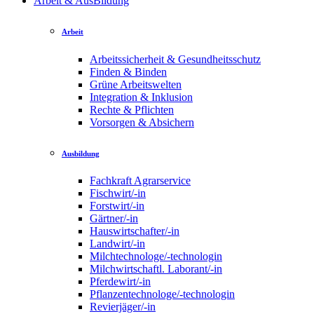
Arbeit & AusBildung
Arbeit
Arbeitssicherheit & Gesundheitsschutz
Finden & Binden
Grüne Arbeitswelten
Integration & Inklusion
Rechte & Pflichten
Vorsorgen & Absichern
Ausbildung
Fachkraft Agrarservice
Fischwirt/-in
Forstwirt/-in
Gärtner/-in
Hauswirtschafter/-in
Landwirt/-in
Milchtechnologe/-technologin
Milchwirtschaftl. Laborant/-in
Pferdewirt/-in
Pflanzentechnologe/-technologin
Revierjäger/-in