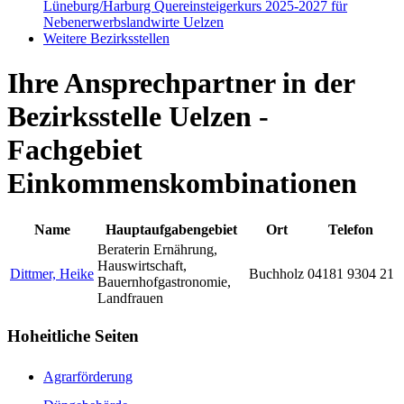
Lüneburg/Harburg
Quereinsteigerkurs 2025-2027 für
Nebenerwerbslandwirte Uelzen
Weitere Bezirksstellen
Ihre Ansprechpartner in der
Bezirksstelle Uelzen -
Fachgebiet
Einkommenskombinationen
Name
Hauptaufgabengebiet
Ort
Telefon
Beraterin Ernährung,
Hauswirtschaft,
Dittmer, Heike
Buchholz
04181 9304 21
Bauernhofgastronomie,
Landfrauen
Hoheitliche Seiten
Agrarförderung