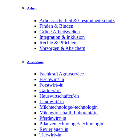
Arbeit
Arbeitssicherheit & Gesundheitsschutz
Finden & Binden
Grüne Arbeitswelten
Integration & Inklusion
Rechte & Pflichten
Vorsorgen & Absichern
Ausbildung
Fachkraft Agrarservice
Fischwirt/-in
Forstwirt/-in
Gärtner/-in
Hauswirtschafter/-in
Landwirt/-in
Milchtechnologe/-technologin
Milchwirtschaftl. Laborant/-in
Pferdewirt/-in
Pflanzentechnologe/-technologin
Revierjäger/-in
Tierwirt/-in