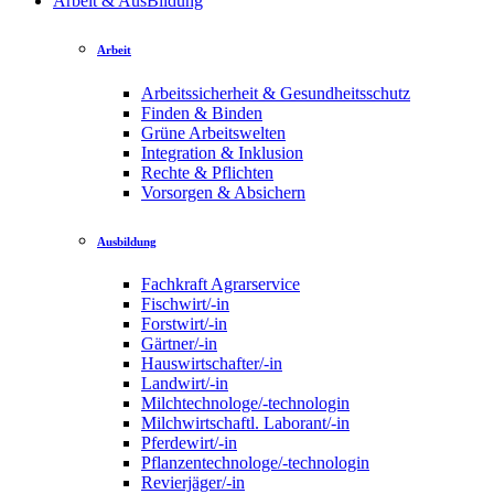
Arbeit & AusBildung
Arbeit
Arbeitssicherheit & Gesundheitsschutz
Finden & Binden
Grüne Arbeitswelten
Integration & Inklusion
Rechte & Pflichten
Vorsorgen & Absichern
Ausbildung
Fachkraft Agrarservice
Fischwirt/-in
Forstwirt/-in
Gärtner/-in
Hauswirtschafter/-in
Landwirt/-in
Milchtechnologe/-technologin
Milchwirtschaftl. Laborant/-in
Pferdewirt/-in
Pflanzentechnologe/-technologin
Revierjäger/-in