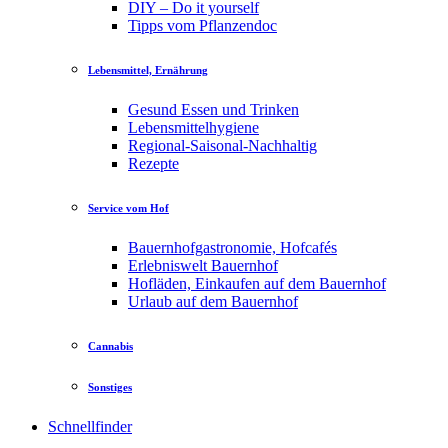
DIY – Do it yourself
Tipps vom Pflanzendoc
Lebensmittel, Ernährung
Gesund Essen und Trinken
Lebensmittelhygiene
Regional-Saisonal-Nachhaltig
Rezepte
Service vom Hof
Bauernhofgastronomie, Hofcafés
Erlebniswelt Bauernhof
Hofläden, Einkaufen auf dem Bauernhof
Urlaub auf dem Bauernhof
Cannabis
Sonstiges
Schnellfinder