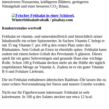
intensiveren Nussaroma, kräftigeren Blättern, geringeren
Nitratgehalt und einer besseren CO
Bilanz.
2
Winterfeldsalat
ivabalk / pixabay.com
Konkurrenzlos wertvoll
Feldsalat ist vitamin- und mineralstoffreich und hinsichtlich seiner
Inhaltsstoffe ein echter Spitzenreiter. In Sachen Vitamin C belegt er
mit 35 mg Vitamin C pro 100 g den ersten Platz unter den
Blattsalaten. Sein Gehalt an Eisen ist ebenfalls spitze. Feldsalat kann
zudem mit einem hohen Gehalt des Provitamin A glänzen. Dieses
spielt für ein gutes Sehvermögen und gesunde Haut eine wichtige
Rolle. Schon 100 g Feldsalat decken mehr als die Hälfte der täglich
empfohlenen Menge an Vitamin A. Zudem ist er ein guter Vitamin
B 6 und Folsäure Lieferant.
Die im Feldsalat enthaltenen ätherischen Baldrian–Öle lassen ihn zu
einer echten Nervennahrung bei Stress und innerer Unruhe werden.
Nicht nur für Figurbewusste interessant: Feldsalat ist sehr
kalorienarm. In 100 g des Salates stecken nur etwa 12 kcal.