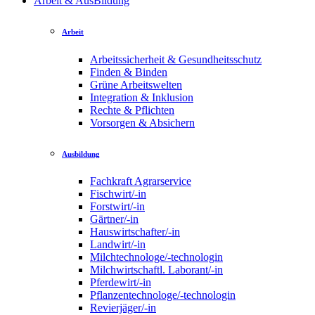
Arbeit & AusBildung
Arbeit
Arbeitssicherheit & Gesundheitsschutz
Finden & Binden
Grüne Arbeitswelten
Integration & Inklusion
Rechte & Pflichten
Vorsorgen & Absichern
Ausbildung
Fachkraft Agrarservice
Fischwirt/-in
Forstwirt/-in
Gärtner/-in
Hauswirtschafter/-in
Landwirt/-in
Milchtechnologe/-technologin
Milchwirtschaftl. Laborant/-in
Pferdewirt/-in
Pflanzentechnologe/-technologin
Revierjäger/-in