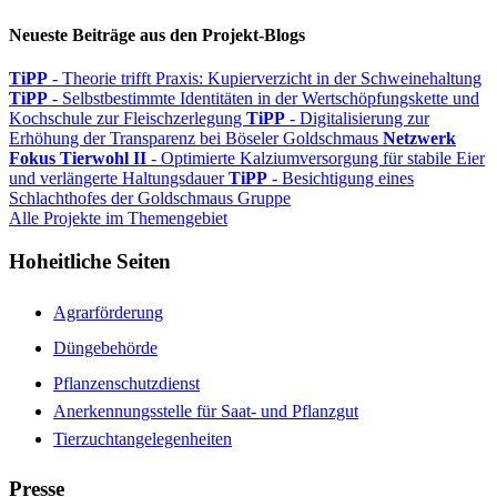
Neueste Beiträge aus den Projekt-Blogs
TiPP
- Theorie trifft Praxis: Kupierverzicht in der Schweinehaltung
TiPP
- Selbstbestimmte Identitäten in der Wertschöpfungskette und
Kochschule zur Fleischzerlegung
TiPP
- Digitalisierung zur
Erhöhung der Transparenz bei Böseler Goldschmaus
Netzwerk
Fokus Tierwohl II
- Optimierte Kalziumversorgung für stabile Eier
und verlängerte Haltungsdauer
TiPP
- Besichtigung eines
Schlachthofes der Goldschmaus Gruppe
Alle Projekte im Themengebiet
Hoheitliche Seiten
Agrarförderung
Düngebehörde
Pflanzenschutzdienst
Anerkennungsstelle für Saat- und Pflanzgut
Tierzuchtangelegenheiten
Presse