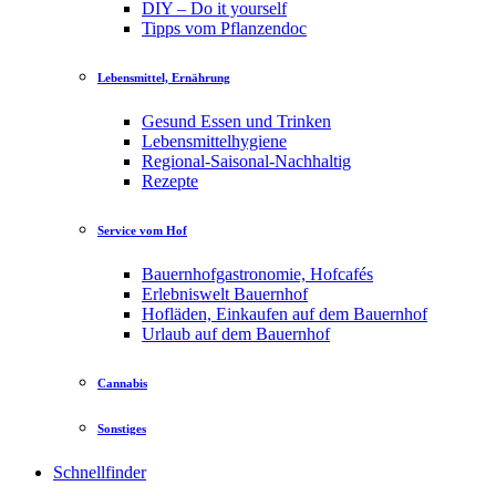
DIY – Do it yourself
Tipps vom Pflanzendoc
Lebensmittel, Ernährung
Gesund Essen und Trinken
Lebensmittelhygiene
Regional-Saisonal-Nachhaltig
Rezepte
Service vom Hof
Bauernhofgastronomie, Hofcafés
Erlebniswelt Bauernhof
Hofläden, Einkaufen auf dem Bauernhof
Urlaub auf dem Bauernhof
Cannabis
Sonstiges
Schnellfinder