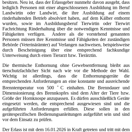
besitzen. Neu ist, dass der Erlassgeber nunmehr davon ausgeht, dass
lediglich Personen mit einer abgeschlossenen Ausbildung im Beruf
Landwirtin oder Landwirt, die ihre Ausbildung auf einem
rinderhaltenden Betrieb absolviert haben, auf dem Kälber enthornt
wurden, sowie im Ausbildungsberuf Tierwirtin oder Tierwirt
Fachrichtung Rinderhaltung über die notwendigen Kenntnisse und
Fähigkeiten verfügen. Andere als die vorstehend genannten
Personen müssen ihre Kenntnisse und Fähigkeiten der zuständigen
Behörde (Veterinärämter) auf Verlangen nachweisen, beispielsweise
durch Bescheinigung über eine entsprechend fachkundige
Unterweisung durch einen Tierarzt bzw. Tierärztin.
Die thermische Enthornung ohne Gewebsentfernung bleibt aus
tierschutzfachlicher Sicht nach wie vor die Methode der Wahl.
Wichtig ist allerdings, dass die Enthornungsgeräte die
entsprechenden Anforderungen an eine konstante und ausreichende
◦
Brenntemperatur von 500
C einhalten. Die Brenndauer und
Dimensionierung des Brennkopfes sind dem Alter der Tiere bzw.
Größe der Hornknospe anzupassen. Es dürfen ausschließlich Geräte
eingesetzt werden, die entsprechend ausgewiesen sind und die
aufgeführten Anforderungen erfüllen. Diese sollen in den
gerätespezifischen Bedienungsanleitungen aufgeführt sein und sind
vor dem Einsatz zu prüfen.
Der Erlass ist mit dem 16.01.2026 in Kraft getreten und tritt mit dem