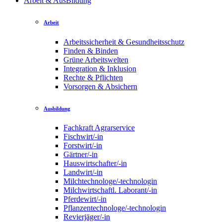
Arbeit & AusBildung
Arbeit
Arbeitssicherheit & Gesundheitsschutz
Finden & Binden
Grüne Arbeitswelten
Integration & Inklusion
Rechte & Pflichten
Vorsorgen & Absichern
Ausbildung
Fachkraft Agrarservice
Fischwirt/-in
Forstwirt/-in
Gärtner/-in
Hauswirtschafter/-in
Landwirt/-in
Milchtechnologe/-technologin
Milchwirtschaftl. Laborant/-in
Pferdewirt/-in
Pflanzentechnologe/-technologin
Revierjäger/-in