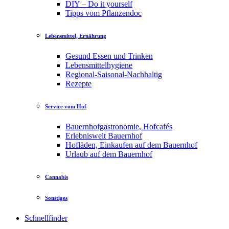
DIY – Do it yourself
Tipps vom Pflanzendoc
Lebensmittel, Ernährung
Gesund Essen und Trinken
Lebensmittelhygiene
Regional-Saisonal-Nachhaltig
Rezepte
Service vom Hof
Bauernhofgastronomie, Hofcafés
Erlebniswelt Bauernhof
Hofläden, Einkaufen auf dem Bauernhof
Urlaub auf dem Bauernhof
Cannabis
Sonstiges
Schnellfinder