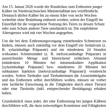
Am 15. Januar 2026 wurde der Runderlass zum Enthornen junger
Kälber im Niedersächsischen Ministerialblatt neu veröffentlicht.
Demnach dürfen Kälber bis zu einem Alter von sechs Wochen
weiterhin ohne Betäubung enthornt werden, sofern der Eingriff im
Einzelfall für die vorgesehene Nutzung des Tieres zu dessen Schutz
oder zum Schutz anderer Tiere unerlässlich ist. Die empfohlene
Altersgrenze wird mit vier Wochen angegeben.
Um die bei dem Enthornungsvorgang entstehenden Schmerzen zu
lindern, müssen auch zukünftig vor dem Eingriff ein Sedativum (z.
B. xylazinhaltige Präparate) und ein mindestens 24 Stunden
wirksames Schmerzmittel (z. B. meloxicamhaltige Präparate) in
ausreichender Menge und hinreichend zeitlichem Abstand
(mindestens 10 Minuten bei intramuskulärer Applikation
[xylazinhaltige Präparate] bzw. mindestens 20 Minuten bei
subkutaner Injektion [meloxicamhaltige Präparate]) verabreicht
werden. Sofern Tierhalter und Tierhalterinnen die Arzneimittelgabe
und das Enthornen selbst durchführen wollen, müssen sie vorher
eine fachliche Einweisung in die Tätigkeiten durch einen Tierarzt
oder eine Tierärztin (inkl. entsprechender Bestätigung) erhalten
haben.
Grundsätzlich muss jeder, der eine Enthornung bei jungen Kälbern
durchführen will, die dazu notwendigen Kenntnisse und Fähigkeiten