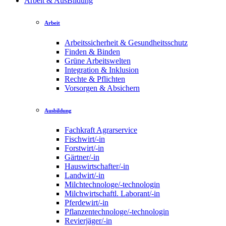
Arbeit & AusBildung
Arbeit
Arbeitssicherheit & Gesundheitsschutz
Finden & Binden
Grüne Arbeitswelten
Integration & Inklusion
Rechte & Pflichten
Vorsorgen & Absichern
Ausbildung
Fachkraft Agrarservice
Fischwirt/-in
Forstwirt/-in
Gärtner/-in
Hauswirtschafter/-in
Landwirt/-in
Milchtechnologe/-technologin
Milchwirtschaftl. Laborant/-in
Pferdewirt/-in
Pflanzentechnologe/-technologin
Revierjäger/-in