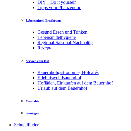
DIY – Do it yourself
Tipps vom Pflanzendoc
Lebensmittel, Ernährung
Gesund Essen und Trinken
Lebensmittelhygiene
Regional-Saisonal-Nachhaltig
Rezepte
Service vom Hof
Bauernhofgastronomie, Hofcafés
Erlebniswelt Bauernhof
Hofläden, Einkaufen auf dem Bauernhof
Urlaub auf dem Bauernhof
Cannabis
Sonstiges
Schnellfinder