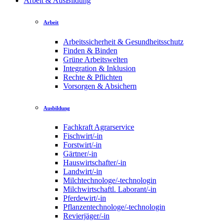
Arbeit & AusBildung
Arbeit
Arbeitssicherheit & Gesundheitsschutz
Finden & Binden
Grüne Arbeitswelten
Integration & Inklusion
Rechte & Pflichten
Vorsorgen & Absichern
Ausbildung
Fachkraft Agrarservice
Fischwirt/-in
Forstwirt/-in
Gärtner/-in
Hauswirtschafter/-in
Landwirt/-in
Milchtechnologe/-technologin
Milchwirtschaftl. Laborant/-in
Pferdewirt/-in
Pflanzentechnologe/-technologin
Revierjäger/-in