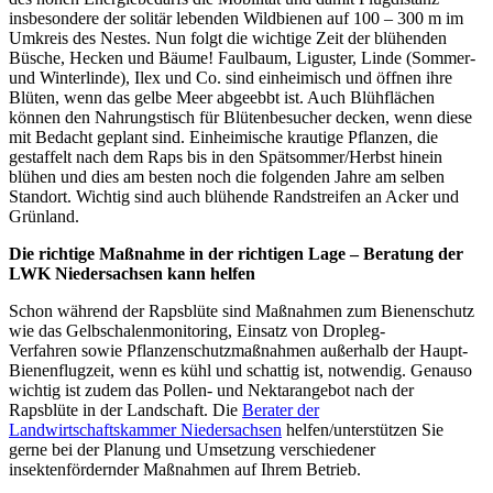
insbesondere der solitär lebenden Wildbienen auf 100 – 300 m im
Umkreis des Nestes. Nun folgt die wichtige Zeit der blühenden
Büsche, Hecken und Bäume! Faulbaum, Liguster, Linde (Sommer-
und Winterlinde), Ilex und Co. sind einheimisch und öffnen ihre
Blüten, wenn das gelbe Meer abgeebbt ist. Auch Blühflächen
können den Nahrungstisch für Blütenbesucher decken, wenn diese
mit Bedacht geplant sind. Einheimische krautige Pflanzen, die
gestaffelt nach dem Raps bis in den Spätsommer/Herbst hinein
blühen und dies am besten noch die folgenden Jahre am selben
Standort. Wichtig sind auch blühende Randstreifen an Acker und
Grünland.
Die richtige Maßnahme in der richtigen Lage – Beratung der
LWK Niedersachsen kann helfen
Schon während der Rapsblüte sind Maßnahmen zum Bienenschutz
wie das Gelbschalenmonitoring, Einsatz von Dropleg-
Verfahren sowie Pflanzenschutzmaßnahmen außerhalb der Haupt-
Bienenflugzeit, wenn es kühl und schattig ist, notwendig. Genauso
wichtig ist zudem das Pollen- und Nektarangebot nach der
Rapsblüte in der Landschaft. Die
Berater der
Landwirtschaftskammer Niedersachsen
helfen/unterstützen Sie
gerne bei der Planung und Umsetzung verschiedener
insektenfördernder Maßnahmen auf Ihrem Betrieb.