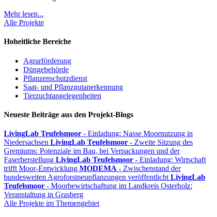
Mehr lesen...
Alle Projekte
Hoheitliche Bereiche
Agrarförderung
Düngebehörde
Pflanzenschutzdienst
Saat- und Pflanzgutanerkennung
Tierzuchtangelegenheiten
Neueste Beiträge aus den Projekt-Blogs
LivingLab Teufelsmoor
- Einladung: Nasse Moornutzung in
Niedersachsen
LivingLab Teufelsmoor
- Zweite Sitzung des
Gremiums: Potenziale im Bau, bei Verpackungen und der
Faserherstellung
LivingLab Teufelsmoor
- Einladung: Wirtschaft
trifft Moor-Entwicklung
MODEMA
- Zwischenstand der
bundesweiten Agroforstneupflanzungen veröffentlicht
LivingLab
Teufelsmoor
- Moorbewirtschaftung im Landkreis Osterholz:
Veranstaltung in Grasberg
Alle Projekte im Themengebiet