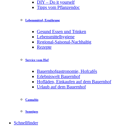
DIY – Do it yourself
Tipps vom Pflanzendoc
Lebensmittel, Ernährung
Gesund Essen und Trinken
Lebensmittelhygiene
Regional-Saisonal-Nachhaltig
Rezepte
Service vom Hof
Bauernhofgastronomie, Hofcafés
Erlebniswelt Bauernhof
Hofläden, Einkaufen auf dem Bauernhof
Urlaub auf dem Bauernhof
Cannabis
Sonstiges
Schnellfinder