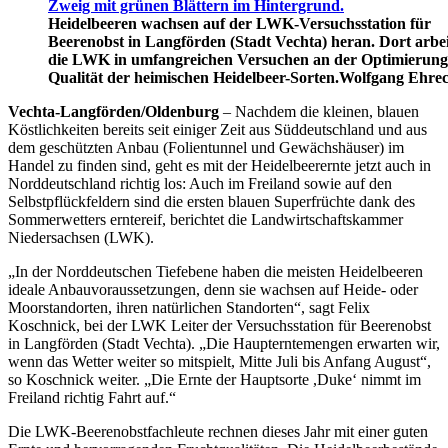
Heidelbeeren wachsen auf der LWK-Versuchsstation für
Beerenobst in Langförden (Stadt Vechta) heran. Dort arbei
die LWK in umfangreichen Versuchen an der Optimierung
Qualität der heimischen Heidelbeer-Sorten.
Wolfgang Ehre
Vechta-Langförden/Oldenburg
– Nachdem die kleinen, blauen
Köstlichkeiten bereits seit einiger Zeit aus Süddeutschland und aus
dem geschützten Anbau (Folientunnel und Gewächshäuser) im
Handel zu finden sind, geht es mit der Heidelbeerernte jetzt auch in
Norddeutschland richtig los: Auch im Freiland sowie auf den
Selbstpflückfeldern sind die ersten blauen Superfrüchte dank des
Sommerwetters erntereif, berichtet die Landwirtschaftskammer
Niedersachsen (LWK).
„In der Norddeutschen Tiefebene haben die meisten Heidelbeeren
ideale Anbauvoraussetzungen, denn sie wachsen auf Heide- oder
Moorstandorten, ihren natürlichen Standorten“, sagt Felix
Koschnick, bei der LWK Leiter der Versuchsstation für Beerenobst
in Langförden (Stadt Vechta). „Die Haupterntemengen erwarten wir,
wenn das Wetter weiter so mitspielt, Mitte Juli bis Anfang August“,
so Koschnick weiter. „Die Ernte der Hauptsorte ,Dukeʻ nimmt im
Freiland richtig Fahrt auf.“
Die LWK-Beerenobstfachleute rechnen dieses Jahr mit einer guten