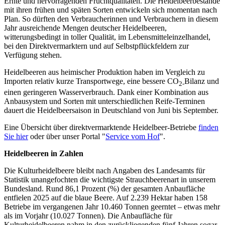
Ernte und hervorragenden Fruchtqualitäten. Die Heidelbeerbestände
mit ihren frühen und späten Sorten entwickeln sich momentan nach
Plan. So dürften den Verbraucherinnen und Verbrauchern in diesem
Jahr ausreichende Mengen deutscher Heidelbeeren,
witterungsbedingt in toller Qualität, im Lebensmitteleinzelhandel,
bei den Direktvermarktern und auf Selbstpflückfeldern zur
Verfügung stehen.
Heidelbeeren aus heimischer Produktion haben im Vergleich zu
Importen relativ kurze Transportwege, eine bessere CO
Bilanz und
2-
einen geringeren Wasserverbrauch. Dank einer Kombination aus
Anbausystem und Sorten mit unterschiedlichen Reife-Terminen
dauert die Heidelbeersaison in Deutschland von Juni bis September.
Eine Übersicht über direktvermarktende Heidelbeer-Betriebe
finden
Sie hier
oder über unser Portal "
Service vom Hof
".
Heidelbeeren in Zahlen
Die Kulturheidelbeere bleibt nach Angaben des Landesamts für
Statistik unangefochten die wichtigste Strauchbeerenart in unserem
Bundesland. Rund 86,1 Prozent (%) der gesamten Anbaufläche
entfielen 2025 auf die blaue Beere. Auf 2.239 Hektar haben 158
Betriebe im vergangenen Jahr 10.460 Tonnen geerntet – etwas mehr
als im Vorjahr (10.027 Tonnen). Die Anbaufläche für
Kulturheidelbeeren nahm in den zurückliegenden fünf Jahren sogar