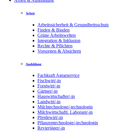
Arbeit & AusBildung
Arbeit
Arbeitssicherheit & Gesundheitsschutz
Finden & Binden
Grüne Arbeitswelten
Integration & Inklusion
Rechte & Pflichten
Vorsorgen & Absichern
Ausbildung
Fachkraft Agrarservice
Fischwirt/-in
Forstwirt/-in
Gärtner/-in
Hauswirtschafter/-in
Landwirt/-in
Milchtechnologe/-technologin
Milchwirtschaftl. Laborant/-in
Pferdewirt/-in
Pflanzentechnologe/-technologin
Revierjäger/-in