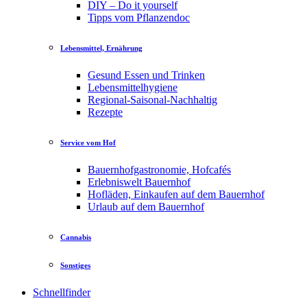
DIY – Do it yourself
Tipps vom Pflanzendoc
Lebensmittel, Ernährung
Gesund Essen und Trinken
Lebensmittelhygiene
Regional-Saisonal-Nachhaltig
Rezepte
Service vom Hof
Bauernhofgastronomie, Hofcafés
Erlebniswelt Bauernhof
Hofläden, Einkaufen auf dem Bauernhof
Urlaub auf dem Bauernhof
Cannabis
Sonstiges
Schnellfinder