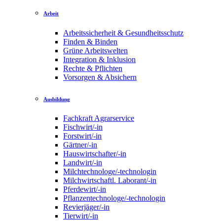
Arbeit
Arbeitssicherheit & Gesundheitsschutz
Finden & Binden
Grüne Arbeitswelten
Integration & Inklusion
Rechte & Pflichten
Vorsorgen & Absichern
Ausbildung
Fachkraft Agrarservice
Fischwirt/-in
Forstwirt/-in
Gärtner/-in
Hauswirtschafter/-in
Landwirt/-in
Milchtechnologe/-technologin
Milchwirtschaftl. Laborant/-in
Pferdewirt/-in
Pflanzentechnologe/-technologin
Revierjäger/-in
Tierwirt/-in