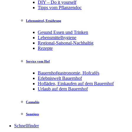
DIY – Do it yourself
Tipps vom Pflanzendoc
Lebensmittel, Ernährung
Gesund Essen und Trinken
Lebensmittelhygiene
Regional-Saisonal-Nachhaltig
Rezepte
Service vom Hof
Bauernhofgastronomie, Hofcafés
Erlebniswelt Bauernhof
Hofläden, Einkaufen auf dem Bauernhof
Urlaub auf dem Bauernhof
Cannabis
Sonstiges
Schnellfinder