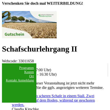
Verschenken Sie doch mal WEITERBILDUNG!
Schafschurlehrgang II
Webcode
: 33011658
Datum/Uhrzeit:
Programm
18.06.2026 (09:00 - 17:00 Uhr)
Kosten
bis 19.06.2026 (08:30 - 16:30 Uhr)
Ort
Freie Plätze:
Kontakt
Anmeldung
Eine Anmeldung zu dieser Veranstaltung ist jetzt nicht mehr
möglich. Bitte nutzen Sie die ggfs. angezeigten weiteren Termine.
Claudia Kirschke