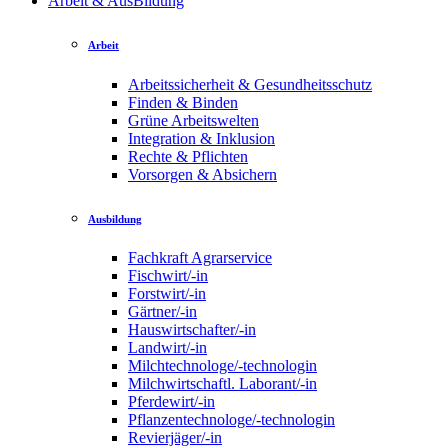
Arbeit & AusBildung
Arbeit
Arbeitssicherheit & Gesundheitsschutz
Finden & Binden
Grüne Arbeitswelten
Integration & Inklusion
Rechte & Pflichten
Vorsorgen & Absichern
Ausbildung
Fachkraft Agrarservice
Fischwirt/-in
Forstwirt/-in
Gärtner/-in
Hauswirtschafter/-in
Landwirt/-in
Milchtechnologe/-technologin
Milchwirtschaftl. Laborant/-in
Pferdewirt/-in
Pflanzentechnologe/-technologin
Revierjäger/-in