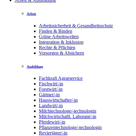
Arbeit & AusBildung
Arbeit
Arbeitssicherheit & Gesundheitsschutz
Finden & Binden
Grüne Arbeitswelten
Integration & Inklusion
Rechte & Pflichten
Vorsorgen & Absichern
Ausbildung
Fachkraft Agrarservice
Fischwirt/-in
Forstwirt/-in
Gärtner/-in
Hauswirtschafter/-in
Landwirt/-in
Milchtechnologe/-technologin
Milchwirtschaftl. Laborant/-in
Pferdewirt/-in
Pflanzentechnologe/-technologin
Revierjäger/-in