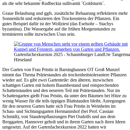
als die sehr bekannte Rudbeckia sullivantii ´Goldsturm´.
Graue Belaubung und ggfs. zusätzliche Behaarung reflektieren mehr
Sonnenlicht und reduzieren den Trockenstress der Pflanzen. Ein
gutes Beispiel dafür ist der Wollziest (das Eselsohr – Stachys
byzantina). Die Wassergabe auf die frühen Morgenstunden zu
terminieren sollte inzwischen Usus sein.
Gartenfachexkursion 2025 - Schaumburger Land
Ute Tangerma
Hirseland
Der Garten von Frau Pristin in Barsinghausen OT Groß Munzel
nimmt das Thema Präriestauden als trockenheitstolerantere Pflanzen
wieder auf. Es gibt zwei Gartenteile: den älteren, inzwischen
schattigen Garten mit hohem Baumbestand und entsprechenden
Schattenstauden und den neueren Teil mit Präriestauden. Nur im
Schattengarten gießt Frau Pristin, da unter den Bäumen bei Hitze zu
wenig Wasser für die teils üppigen Blattstauden bleibt. Anregungen
für den neueren Garten hatte sich Frau Pristin in Weinheim im
Schau- und Sichtungsgarten Hermannshof (bei Prof. Cassian
Schmidt), von Staudenpflanzungen Piet Oudolfs und aus dem
Berggarten, Hannover geholt und in ihrem Garten nach ihren Ideen
umgesetzt. Auf der Gartenfachexkursion 2022 hatten wir