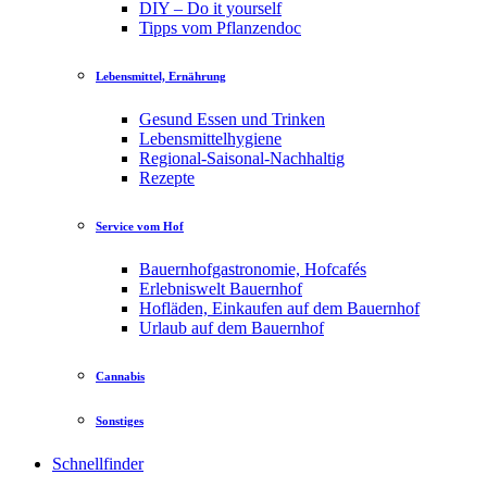
DIY – Do it yourself
Tipps vom Pflanzendoc
Lebensmittel, Ernährung
Gesund Essen und Trinken
Lebensmittelhygiene
Regional-Saisonal-Nachhaltig
Rezepte
Service vom Hof
Bauernhofgastronomie, Hofcafés
Erlebniswelt Bauernhof
Hofläden, Einkaufen auf dem Bauernhof
Urlaub auf dem Bauernhof
Cannabis
Sonstiges
Schnellfinder