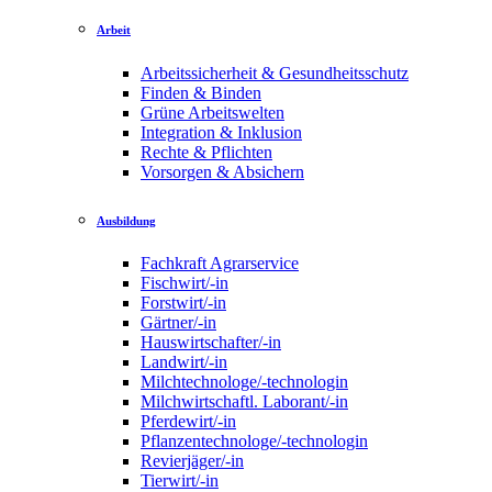
Arbeit
Arbeitssicherheit & Gesundheitsschutz
Finden & Binden
Grüne Arbeitswelten
Integration & Inklusion
Rechte & Pflichten
Vorsorgen & Absichern
Ausbildung
Fachkraft Agrarservice
Fischwirt/-in
Forstwirt/-in
Gärtner/-in
Hauswirtschafter/-in
Landwirt/-in
Milchtechnologe/-technologin
Milchwirtschaftl. Laborant/-in
Pferdewirt/-in
Pflanzentechnologe/-technologin
Revierjäger/-in
Tierwirt/-in