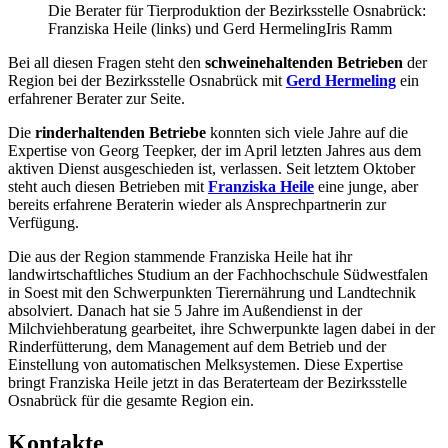
Die Berater für Tierproduktion der Bezirksstelle Osnabrück:
Franziska Heile (links) und Gerd Hermeling
Iris Ramm
Bei all diesen Fragen steht den
schweinehaltenden Betrieben
der
Region bei der Bezirksstelle Osnabrück mit
Gerd Hermeling
ein
erfahrener Berater zur Seite.
Die
rinderhaltenden Betriebe
konnten sich viele Jahre auf die
Expertise von Georg Teepker, der im April letzten Jahres aus dem
aktiven Dienst ausgeschieden ist, verlassen. Seit letztem Oktober
steht auch diesen Betrieben mit
Franziska Heile
eine junge, aber
bereits erfahrene Beraterin wieder als Ansprechpartnerin zur
Verfügung.
Die aus der Region stammende Franziska Heile hat ihr
landwirtschaftliches Studium an der Fachhochschule Südwestfalen
in Soest mit den Schwerpunkten Tierernährung und Landtechnik
absolviert. Danach hat sie 5 Jahre im Außendienst in der
Milchviehberatung gearbeitet, ihre Schwerpunkte lagen dabei in der
Rinderfütterung, dem Management auf dem Betrieb und der
Einstellung von automatischen Melksystemen. Diese Expertise
bringt Franziska Heile jetzt in das Beraterteam der Bezirksstelle
Osnabrück für die gesamte Region ein.
Kontakte