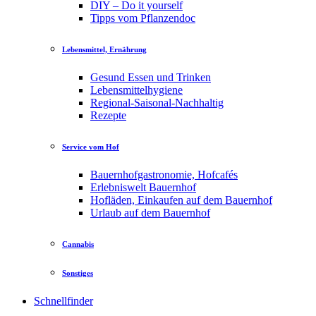
DIY – Do it yourself
Tipps vom Pflanzendoc
Lebensmittel, Ernährung
Gesund Essen und Trinken
Lebensmittelhygiene
Regional-Saisonal-Nachhaltig
Rezepte
Service vom Hof
Bauernhofgastronomie, Hofcafés
Erlebniswelt Bauernhof
Hofläden, Einkaufen auf dem Bauernhof
Urlaub auf dem Bauernhof
Cannabis
Sonstiges
Schnellfinder