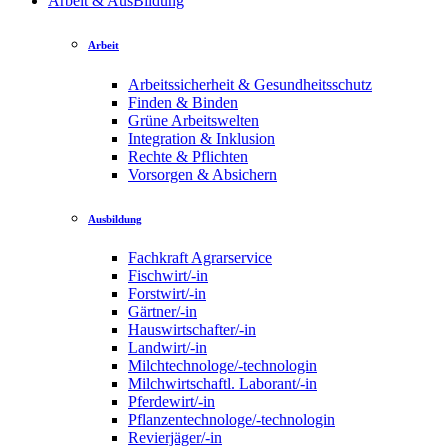
Arbeit & AusBildung
Arbeit
Arbeitssicherheit & Gesundheitsschutz
Finden & Binden
Grüne Arbeitswelten
Integration & Inklusion
Rechte & Pflichten
Vorsorgen & Absichern
Ausbildung
Fachkraft Agrarservice
Fischwirt/-in
Forstwirt/-in
Gärtner/-in
Hauswirtschafter/-in
Landwirt/-in
Milchtechnologe/-technologin
Milchwirtschaftl. Laborant/-in
Pferdewirt/-in
Pflanzentechnologe/-technologin
Revierjäger/-in