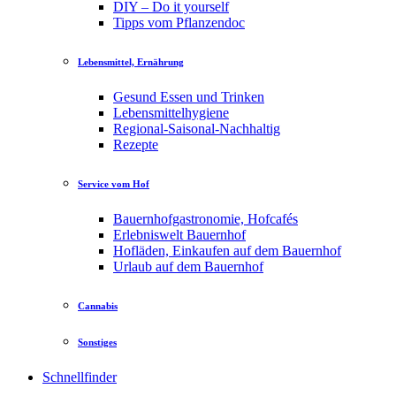
DIY – Do it yourself
Tipps vom Pflanzendoc
Lebensmittel, Ernährung
Gesund Essen und Trinken
Lebensmittelhygiene
Regional-Saisonal-Nachhaltig
Rezepte
Service vom Hof
Bauernhofgastronomie, Hofcafés
Erlebniswelt Bauernhof
Hofläden, Einkaufen auf dem Bauernhof
Urlaub auf dem Bauernhof
Cannabis
Sonstiges
Schnellfinder