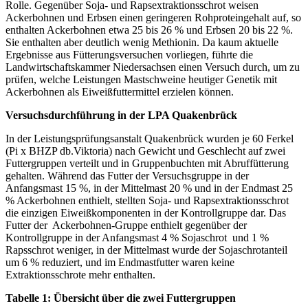
Rolle. Gegenüber Soja- und Rapsextraktionsschrot weisen
Ackerbohnen und Erbsen einen geringeren Rohproteingehalt auf, so
enthalten Ackerbohnen etwa 25 bis 26 % und Erbsen 20 bis 22 %.
Sie enthalten aber deutlich wenig Methionin. Da kaum aktuelle
Ergebnisse aus Fütterungsversuchen vorliegen, führte die
Landwirtschaftskammer Niedersachsen einen Versuch durch, um zu
prüfen, welche Leistungen Mastschweine heutiger Genetik mit
Ackerbohnen als Eiweißfuttermittel erzielen können.
Versuchsdurchführung in der LPA Quakenbrück
In der Leistungsprüfungsanstalt Quakenbrück wurden je 60 Ferkel
(Pi x BHZP db.Viktoria) nach Gewicht und Geschlecht auf zwei
Futtergruppen verteilt und in Gruppenbuchten mit Abruffütterung
gehalten. Während das Futter der Versuchsgruppe in der
Anfangsmast 15 %, in der Mittelmast 20 % und in der Endmast 25
% Ackerbohnen enthielt, stellten Soja- und Rapsextraktionsschrot
die einzigen Eiweißkomponenten in der Kontrollgruppe dar. Das
Futter der Ackerbohnen-Gruppe enthielt gegenüber der
Kontrollgruppe in der Anfangsmast 4 % Sojaschrot und 1 %
Rapsschrot weniger, in der Mittelmast wurde der Sojaschrotanteil
um 6 % reduziert, und im Endmastfutter waren keine
Extraktionsschrote mehr enthalten.
Tabelle 1: Übersicht über die zwei Futtergruppen