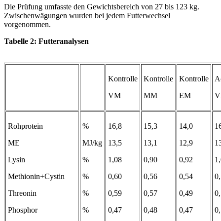
Die Prüfung umfasste den Gewichtsbereich von 27 bis 123 kg.
Zwischenwägungen wurden bei jedem Futterwechsel
vorgenommen.
Tabelle 2: Futteranalysen
Kontrolle
Kontrolle
Kontrolle
A
VM
MM
EM
V
Rohprotein
%
16,8
15,3
14,0
1
ME
MJ/kg
13,5
13,1
12,9
1
Lysin
%
1,08
0,90
0,92
1
Methionin+Cystin
%
0,60
0,56
0,54
0
Threonin
%
0,59
0,57
0,49
0
Phosphor
%
0,47
0,48
0,47
0