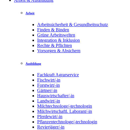
Arbeit & AusBildung
Arbeit
Arbeitssicherheit & Gesundheitsschutz
Finden & Binden
Grüne Arbeitswelten
Integration & Inklusion
Rechte & Pflichten
Vorsorgen & Absichern
Ausbildung
Fachkraft Agrarservice
Fischwirt/-in
Forstwirt/-in
Gärtner/-in
Hauswirtschafter/-in
Landwirt/-in
Milchtechnologe/-technologin
Milchwirtschaftl. Laborant/-in
Pferdewirt/-in
Pflanzentechnologe/-technologin
Revierjäger/-in