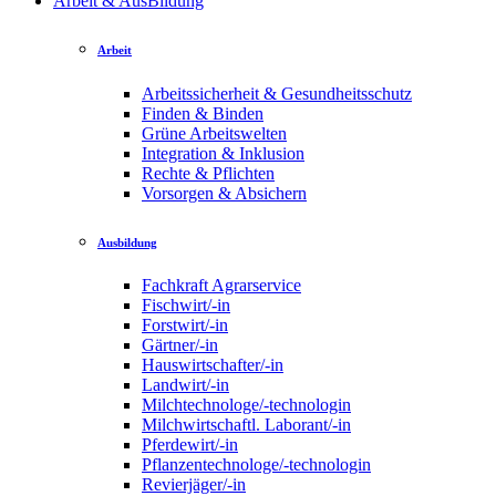
Arbeit & AusBildung
Arbeit
Arbeitssicherheit & Gesundheitsschutz
Finden & Binden
Grüne Arbeitswelten
Integration & Inklusion
Rechte & Pflichten
Vorsorgen & Absichern
Ausbildung
Fachkraft Agrarservice
Fischwirt/-in
Forstwirt/-in
Gärtner/-in
Hauswirtschafter/-in
Landwirt/-in
Milchtechnologe/-technologin
Milchwirtschaftl. Laborant/-in
Pferdewirt/-in
Pflanzentechnologe/-technologin
Revierjäger/-in