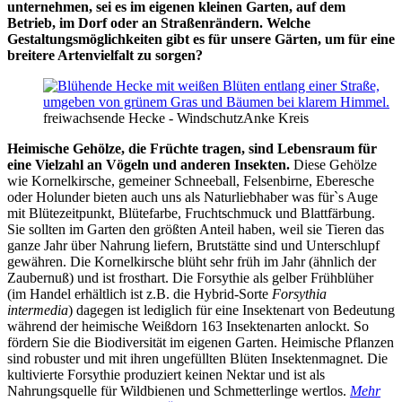
unternehmen, sei es im eigenen kleinen Garten, auf dem
Betrieb, im Dorf oder an Straßenrändern. Welche
Gestaltungsmöglichkeiten gibt es für unsere Gärten, um für eine
breitere Artenvielfalt zu sorgen?
freiwachsende Hecke - Windschutz
Anke Kreis
Heimische Gehölze, die Früchte tragen, sind Lebensraum für
eine Vielzahl an Vögeln und anderen Insekten.
Diese Gehölze
wie Kornelkirsche, gemeiner Schneeball, Felsenbirne, Eberesche
oder Holunder bieten auch uns als Naturliebhaber was für`s Auge
mit Blütezeitpunkt, Blütefarbe, Fruchtschmuck und Blattfärbung.
Sie sollten im Garten den größten Anteil haben, weil sie Tieren das
ganze Jahr über Nahrung liefern, Brutstätte sind und Unterschlupf
gewähren. Die Kornelkirsche blüht sehr früh im Jahr (ähnlich der
Zaubernuß) und ist frosthart. Die Forsythie als gelber Frühblüher
(im Handel erhältlich ist z.B. die Hybrid-Sorte
Forsythia
intermedia
) dagegen ist lediglich für eine Insektenart von Bedeutung
während der heimische Weißdorn 163 Insektenarten anlockt. So
fördern Sie die Biodiversität im eigenen Garten. Heimische Pflanzen
sind robuster und mit ihren ungefüllten Blüten Insektenmagnet. Die
kultivierte Forsythie produziert keinen Nektar und ist als
Nahrungsquelle für Wildbienen und Schmetterlinge wertlos.
Mehr