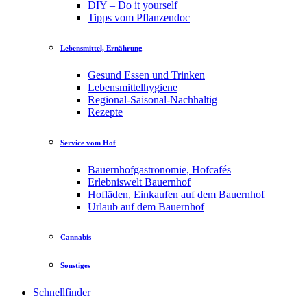
DIY – Do it yourself
Tipps vom Pflanzendoc
Lebensmittel, Ernährung
Gesund Essen und Trinken
Lebensmittelhygiene
Regional-Saisonal-Nachhaltig
Rezepte
Service vom Hof
Bauernhofgastronomie, Hofcafés
Erlebniswelt Bauernhof
Hofläden, Einkaufen auf dem Bauernhof
Urlaub auf dem Bauernhof
Cannabis
Sonstiges
Schnellfinder