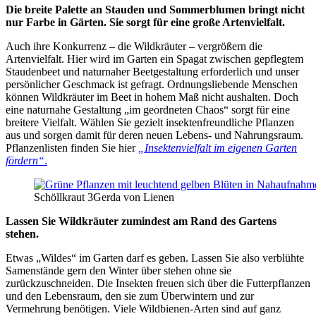
Die breite Palette an Stauden und Sommerblumen bringt nicht
nur Farbe in Gärten. Sie sorgt für eine große Artenvielfalt.
Auch ihre Konkurrenz – die Wildkräuter – vergrößern die
Artenvielfalt. Hier wird im Garten ein Spagat zwischen gepflegtem
Staudenbeet und naturnaher Beetgestaltung erforderlich und unser
persönlicher Geschmack ist gefragt. Ordnungsliebende Menschen
können Wildkräuter im Beet in hohem Maß nicht aushalten. Doch
eine naturnahe Gestaltung „im geordneten Chaos“ sorgt für eine
breitere Vielfalt. Wählen Sie gezielt insektenfreundliche Pflanzen
aus und sorgen damit für deren neuen Lebens- und Nahrungsraum.
Pflanzenlisten finden Sie hier
„Insektenvielfalt im eigenen Garten
fördern“
.
Schöllkraut 3
Gerda von Lienen
Lassen Sie Wildkräuter zumindest am Rand des Gartens
stehen.
Etwas „Wildes“ im Garten darf es geben. Lassen Sie also verblühte
Samenstände gern den Winter über stehen ohne sie
zurückzuschneiden. Die Insekten freuen sich über die Futterpflanzen
und den Lebensraum, den sie zum Überwintern und zur
Vermehrung benötigen. Viele Wildbienen-Arten sind auf ganz