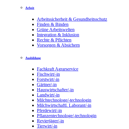
Arbeit
Arbeitssicherheit & Gesundheitsschutz
Finden & Binden
Grüne Arbeitswelten
Integration & Inklusion
Rechte & Pflichten
Vorsorgen & Absichern
Ausbildung
Fachkraft Agrarservice
Fischwirt/-in
Forstwirt/-in
Gärtner/-in
Hauswirtschafter/-in
Landwirt/-in
Milchtechnologe/-technologin
Milchwirtschaftl. Laborant/-in
Pferdewirt/-in
Pflanzentechnologe/-technologin
Revierjäger/-in
Tierwirt/-in