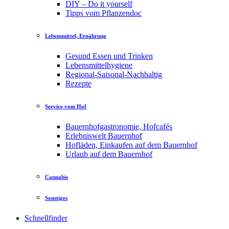
DIY – Do it yourself
Tipps vom Pflanzendoc
Lebensmittel, Ernährung
Gesund Essen und Trinken
Lebensmittelhygiene
Regional-Saisonal-Nachhaltig
Rezepte
Service vom Hof
Bauernhofgastronomie, Hofcafés
Erlebniswelt Bauernhof
Hofläden, Einkaufen auf dem Bauernhof
Urlaub auf dem Bauernhof
Cannabis
Sonstiges
Schnellfinder