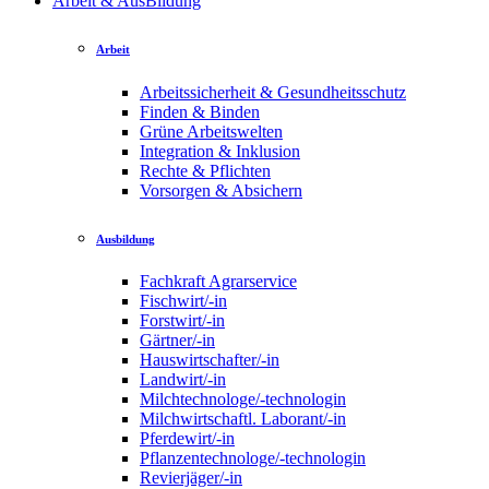
Arbeit & AusBildung
Arbeit
Arbeitssicherheit & Gesundheitsschutz
Finden & Binden
Grüne Arbeitswelten
Integration & Inklusion
Rechte & Pflichten
Vorsorgen & Absichern
Ausbildung
Fachkraft Agrarservice
Fischwirt/-in
Forstwirt/-in
Gärtner/-in
Hauswirtschafter/-in
Landwirt/-in
Milchtechnologe/-technologin
Milchwirtschaftl. Laborant/-in
Pferdewirt/-in
Pflanzentechnologe/-technologin
Revierjäger/-in