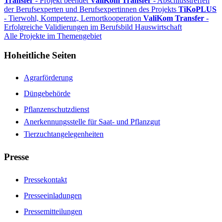
Transfer
- Projekt beendet
ValiKom Transfer
- Abschlusstreffen
der Berufsexperten und Berufsexpertinnen des Projekts
TiKoPLUS
- Tierwohl, Kompetenz, Lernortkooperation
ValiKom Transfer
-
Erfolgreiche Validierungen im Berufsbild Hauswirtschaft
Alle Projekte im Themengebiet
Hoheitliche Seiten
Agrarförderung
Düngebehörde
Pflanzenschutzdienst
Anerkennungsstelle für Saat- und Pflanzgut
Tierzuchtangelegenheiten
Presse
Pressekontakt
Presseeinladungen
Pressemitteilungen