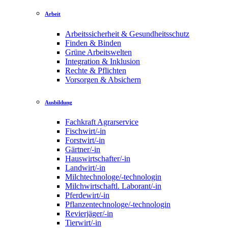
Arbeit
Arbeitssicherheit & Gesundheitsschutz
Finden & Binden
Grüne Arbeitswelten
Integration & Inklusion
Rechte & Pflichten
Vorsorgen & Absichern
Ausbildung
Fachkraft Agrarservice
Fischwirt/-in
Forstwirt/-in
Gärtner/-in
Hauswirtschafter/-in
Landwirt/-in
Milchtechnologe/-technologin
Milchwirtschaftl. Laborant/-in
Pferdewirt/-in
Pflanzentechnologe/-technologin
Revierjäger/-in
Tierwirt/-in