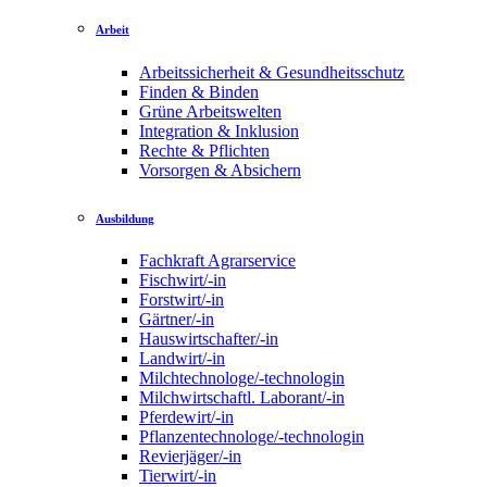
Arbeit
Arbeitssicherheit & Gesundheitsschutz
Finden & Binden
Grüne Arbeitswelten
Integration & Inklusion
Rechte & Pflichten
Vorsorgen & Absichern
Ausbildung
Fachkraft Agrarservice
Fischwirt/-in
Forstwirt/-in
Gärtner/-in
Hauswirtschafter/-in
Landwirt/-in
Milchtechnologe/-technologin
Milchwirtschaftl. Laborant/-in
Pferdewirt/-in
Pflanzentechnologe/-technologin
Revierjäger/-in
Tierwirt/-in