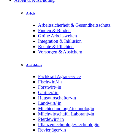
Arbeit & AusBildung
Arbeit
Arbeitssicherheit & Gesundheitsschutz
Finden & Binden
Grüne Arbeitswelten
Integration & Inklusion
Rechte & Pflichten
Vorsorgen & Absichern
Ausbildung
Fachkraft Agrarservice
Fischwirt/-in
Forstwirt/-in
Gärtner/-in
Hauswirtschafter/-in
Landwirt/-in
Milchtechnologe/-technologin
Milchwirtschaftl. Laborant/-in
Pferdewirt/-in
Pflanzentechnologe/-technologin
Revierjäger/-in