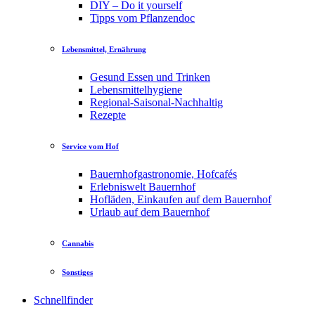
DIY – Do it yourself
Tipps vom Pflanzendoc
Lebensmittel, Ernährung
Gesund Essen und Trinken
Lebensmittelhygiene
Regional-Saisonal-Nachhaltig
Rezepte
Service vom Hof
Bauernhofgastronomie, Hofcafés
Erlebniswelt Bauernhof
Hofläden, Einkaufen auf dem Bauernhof
Urlaub auf dem Bauernhof
Cannabis
Sonstiges
Schnellfinder