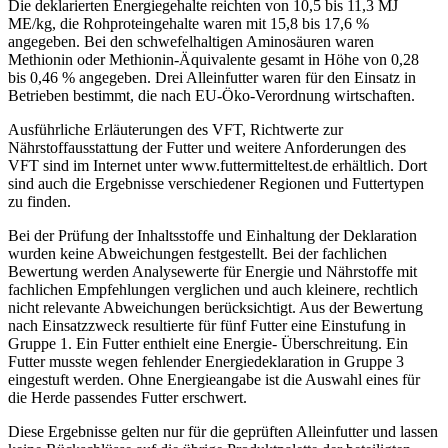
Die deklarierten Energiegehalte reichten von 10,5 bis 11,3 MJ
ME/kg, die Rohproteingehalte waren mit 15,8 bis 17,6 %
angegeben. Bei den schwefelhaltigen Aminosäuren waren
Methionin oder Methionin-Äquivalente gesamt in Höhe von 0,28
bis 0,46 % angegeben. Drei Alleinfutter waren für den Einsatz in
Betrieben bestimmt, die nach EU-Öko-Verordnung wirtschaften.
Ausführliche Erläuterungen des VFT, Richtwerte zur
Nährstoffausstattung der Futter und weitere Anforderungen des
VFT sind im Internet unter www.futtermitteltest.de erhältlich. Dort
sind auch die Ergebnisse verschiedener Regionen und Futtertypen
zu finden.
Bei der Prüfung der Inhaltsstoffe und Einhaltung der Deklaration
wurden keine Abweichungen festgestellt. Bei der fachlichen
Bewertung werden Analysewerte für Energie und Nährstoffe mit
fachlichen Empfehlungen verglichen und auch kleinere, rechtlich
nicht relevante Abweichungen berücksichtigt. Aus der Bewertung
nach Einsatzzweck resultierte für fünf Futter eine Einstufung in
Gruppe 1. Ein Futter enthielt eine Energie- Überschreitung. Ein
Futter musste wegen fehlender Energiedeklaration in Gruppe 3
eingestuft werden. Ohne Energieangabe ist die Auswahl eines für
die Herde passendes Futter erschwert.
Diese Ergebnisse gelten nur für die geprüften Alleinfutter und lassen