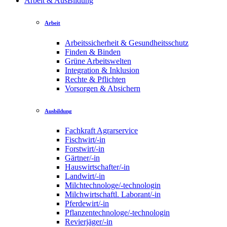
Arbeit & AusBildung
Arbeit
Arbeitssicherheit & Gesundheitsschutz
Finden & Binden
Grüne Arbeitswelten
Integration & Inklusion
Rechte & Pflichten
Vorsorgen & Absichern
Ausbildung
Fachkraft Agrarservice
Fischwirt/-in
Forstwirt/-in
Gärtner/-in
Hauswirtschafter/-in
Landwirt/-in
Milchtechnologe/-technologin
Milchwirtschaftl. Laborant/-in
Pferdewirt/-in
Pflanzentechnologe/-technologin
Revierjäger/-in