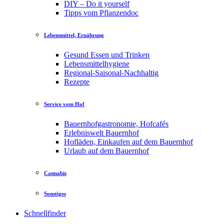
DIY – Do it yourself
Tipps vom Pflanzendoc
Lebensmittel, Ernährung
Gesund Essen und Trinken
Lebensmittelhygiene
Regional-Saisonal-Nachhaltig
Rezepte
Service vom Hof
Bauernhofgastronomie, Hofcafés
Erlebniswelt Bauernhof
Hofläden, Einkaufen auf dem Bauernhof
Urlaub auf dem Bauernhof
Cannabis
Sonstiges
Schnellfinder