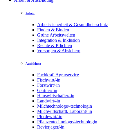
Arbeit & AusBildung
Arbeit
Arbeitssicherheit & Gesundheitsschutz
Finden & Binden
Grüne Arbeitswelten
Integration & Inklusion
Rechte & Pflichten
Vorsorgen & Absichern
Ausbildung
Fachkraft Agrarservice
Fischwirt/-in
Forstwirt/-in
Gärtner/-in
Hauswirtschafter/-in
Landwirt/-in
Milchtechnologe/-technologin
Milchwirtschaftl. Laborant/-in
Pferdewirt/-in
Pflanzentechnologe/-technologin
Revierjäger/-in