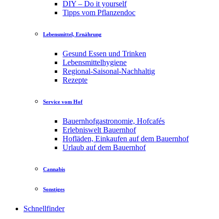
DIY – Do it yourself
Tipps vom Pflanzendoc
Lebensmittel, Ernährung
Gesund Essen und Trinken
Lebensmittelhygiene
Regional-Saisonal-Nachhaltig
Rezepte
Service vom Hof
Bauernhofgastronomie, Hofcafés
Erlebniswelt Bauernhof
Hofläden, Einkaufen auf dem Bauernhof
Urlaub auf dem Bauernhof
Cannabis
Sonstiges
Schnellfinder