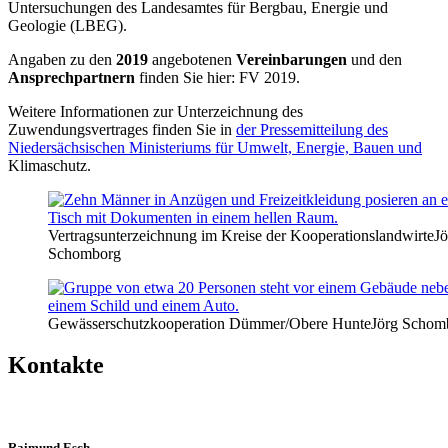
Untersuchungen des Landesamtes für Bergbau, Energie und
Geologie (LBEG).
Angaben zu den
2019
angebotenen
Vereinbarungen
und den
Ansprechpartnern
finden Sie hier:
FV 2019
.
Weitere Informationen zur Unterzeichnung des
Zuwendungsvertrages finden Sie in
der Pressemitteilung des
Niedersächsischen Ministeriums für Umwelt, Energie, Bauen und
Klimaschutz
.
Vertragsunterzeichnung im Kreise der Kooperationslandwirte
Jö
Schomborg
Gewässerschutzkooperation Dümmer/Obere Hunte
Jörg Schom
Kontakte
Raimund Esch