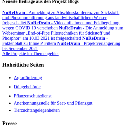
Neueste Beiträge aus den Projekt-Blogs
NuReDrain
- Anmeldung zu Abschlusskonferenz zur Stickstoff-
und Phosphorentfernung aus landwirtschaftlichem Wasser
freigeschaltet
NuReDrain
- Videoaufnahmen und Feldbegehung
wegen COVID 19 verschoben
NuReDrain
- Die Anmeldung zum
Webseminar „End-of-Pipe Filtertechniken für Stickstoff und
Phosphor“ am 10.03.2021 ist freigeschaltet!
NuReDrain
-
Faktenblatt zu Inline P-Filtern
NuReDrain
- Projektverlängerung
bis September 2021
Alle Projekte im Themengebiet
Hoheitliche Seiten
Agrarförderung
Düngebehörde
Pflanzenschutzdienst
Anerkennungsstelle für Saat- und Pflanzgut
Tierzuchtangelegenheiten
Presse