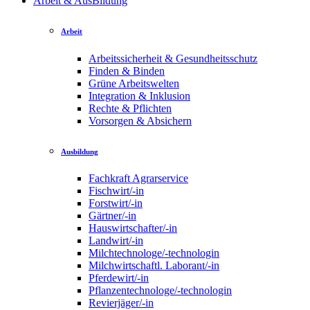
Arbeit & AusBildung
Arbeit
Arbeitssicherheit & Gesundheitsschutz
Finden & Binden
Grüne Arbeitswelten
Integration & Inklusion
Rechte & Pflichten
Vorsorgen & Absichern
Ausbildung
Fachkraft Agrarservice
Fischwirt/-in
Forstwirt/-in
Gärtner/-in
Hauswirtschafter/-in
Landwirt/-in
Milchtechnologe/-technologin
Milchwirtschaftl. Laborant/-in
Pferdewirt/-in
Pflanzentechnologe/-technologin
Revierjäger/-in