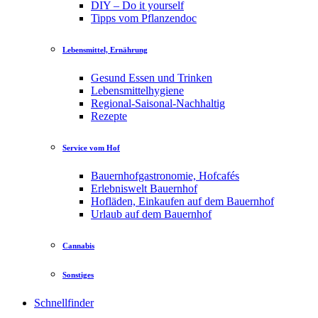
DIY – Do it yourself
Tipps vom Pflanzendoc
Lebensmittel, Ernährung
Gesund Essen und Trinken
Lebensmittelhygiene
Regional-Saisonal-Nachhaltig
Rezepte
Service vom Hof
Bauernhofgastronomie, Hofcafés
Erlebniswelt Bauernhof
Hofläden, Einkaufen auf dem Bauernhof
Urlaub auf dem Bauernhof
Cannabis
Sonstiges
Schnellfinder