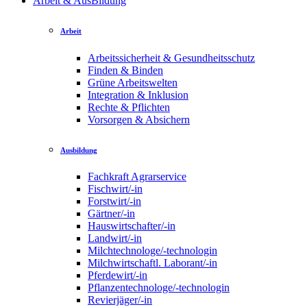
Arbeit & AusBildung
Arbeit
Arbeitssicherheit & Gesundheitsschutz
Finden & Binden
Grüne Arbeitswelten
Integration & Inklusion
Rechte & Pflichten
Vorsorgen & Absichern
Ausbildung
Fachkraft Agrarservice
Fischwirt/-in
Forstwirt/-in
Gärtner/-in
Hauswirtschafter/-in
Landwirt/-in
Milchtechnologe/-technologin
Milchwirtschaftl. Laborant/-in
Pferdewirt/-in
Pflanzentechnologe/-technologin
Revierjäger/-in