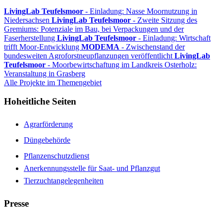
LivingLab Teufelsmoor
- Einladung: Nasse Moornutzung in
Niedersachsen
LivingLab Teufelsmoor
- Zweite Sitzung des
Gremiums: Potenziale im Bau, bei Verpackungen und der
Faserherstellung
LivingLab Teufelsmoor
- Einladung: Wirtschaft
trifft Moor-Entwicklung
MODEMA
- Zwischenstand der
bundesweiten Agroforstneupflanzungen veröffentlicht
LivingLab
Teufelsmoor
- Moorbewirtschaftung im Landkreis Osterholz:
Veranstaltung in Grasberg
Alle Projekte im Themengebiet
Hoheitliche Seiten
Agrarförderung
Düngebehörde
Pflanzenschutzdienst
Anerkennungsstelle für Saat- und Pflanzgut
Tierzuchtangelegenheiten
Presse