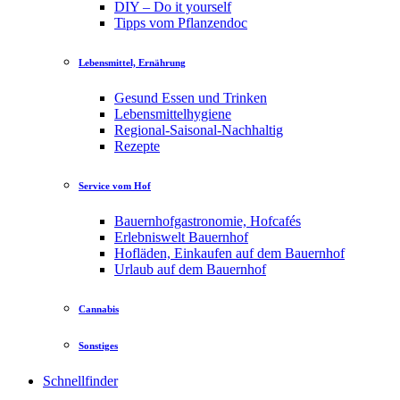
DIY – Do it yourself
Tipps vom Pflanzendoc
Lebensmittel, Ernährung
Gesund Essen und Trinken
Lebensmittelhygiene
Regional-Saisonal-Nachhaltig
Rezepte
Service vom Hof
Bauernhofgastronomie, Hofcafés
Erlebniswelt Bauernhof
Hofläden, Einkaufen auf dem Bauernhof
Urlaub auf dem Bauernhof
Cannabis
Sonstiges
Schnellfinder