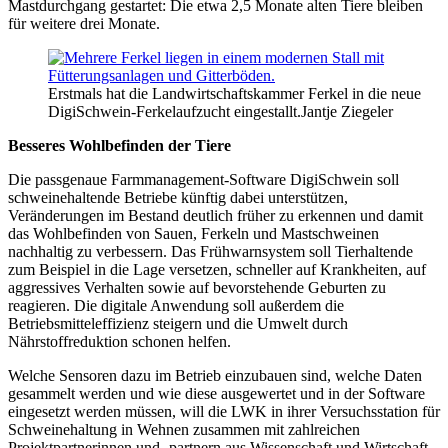
Mastdurchgang gestartet: Die etwa 2,5 Monate alten Tiere bleiben
für weitere drei Monate.
Erstmals hat die Landwirtschaftskammer Ferkel in die neue
DigiSchwein-Ferkelaufzucht eingestallt.
Jantje Ziegeler
Besseres Wohlbefinden der Tiere
Die passgenaue Farmmanagement-Software DigiSchwein soll
schweinehaltende Betriebe künftig dabei unterstützen,
Veränderungen im Bestand deutlich früher zu erkennen und damit
das Wohlbefinden von Sauen, Ferkeln und Mastschweinen
nachhaltig zu verbessern. Das Frühwarnsystem soll Tierhaltende
zum Beispiel in die Lage versetzen, schneller auf Krankheiten, auf
aggressives Verhalten sowie auf bevorstehende Geburten zu
reagieren. Die digitale Anwendung soll außerdem die
Betriebsmitteleffizienz steigern und die Umwelt durch
Nährstoffreduktion schonen helfen.
Welche Sensoren dazu im Betrieb einzubauen sind, welche Daten
gesammelt werden und wie diese ausgewertet und in der Software
eingesetzt werden müssen, will die LWK in ihrer Versuchsstation für
Schweinehaltung in Wehnen zusammen mit zahlreichen
Projektpartnerinnen und -partnern aus Wissenschaft und Wirtschaft