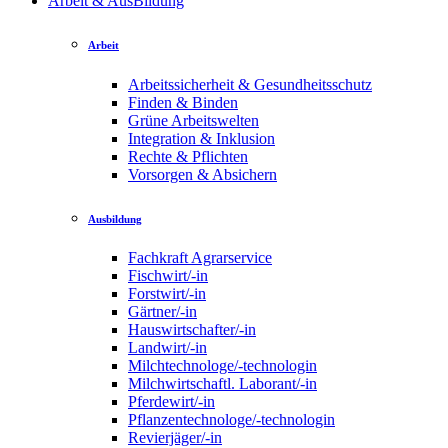
Arbeit & AusBildung
Arbeit
Arbeitssicherheit & Gesundheitsschutz
Finden & Binden
Grüne Arbeitswelten
Integration & Inklusion
Rechte & Pflichten
Vorsorgen & Absichern
Ausbildung
Fachkraft Agrarservice
Fischwirt/-in
Forstwirt/-in
Gärtner/-in
Hauswirtschafter/-in
Landwirt/-in
Milchtechnologe/-technologin
Milchwirtschaftl. Laborant/-in
Pferdewirt/-in
Pflanzentechnologe/-technologin
Revierjäger/-in