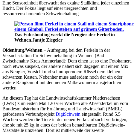
Eine Sensoreinheit überwacht das exakte Stallklima jeder einzelnen
Bucht. Der Fokus liegt auf einer tiergerechten und
ressourcenschonenden Schweinehaltung.
Das Fotoshooting weckt die Neugier der Ferkel in
Wehnen.
Jantje Ziegeler
Oldenburg/Wehnen
– Aufregung bei den Ferkeln in der
Versuchsstation für Schweinehaltung in Wehnen (Bad
Zwischenahn/ Kreis Ammerland): Dem einen ist so eine Fotokamera
noch etwas suspekt, der andere nähert sich dagegen mit einem Mix
aus Neugier, Vorsicht und schnupperndem Rüssel dem kleinen
schwarzen Kasten. Nebenher muss außerdem noch der ein oder
andere Rangkampf mit den neuen Mitbewohnern ausgefochten
werden.
An diesem Tag hat die Landwirtschaftskammer Niedersachsen
(LWK) zum ersten Mal 120 vier Wochen alte Absetzferkel im vom
Bundesministerium für Ernährung und Landwirtschaft (BMEL)
geförderten Verbundprojekt
DigiSchwein
eingestallt. Rund 5,5
Wochen werden die Tiere in der neuen Ferkelaufzucht verbringen,
ehe sie mit 25 kg in eines der beiden benachbarten DigiSchwein-
Mastabteile umziehen. Dort ist mittlerweile der zweite