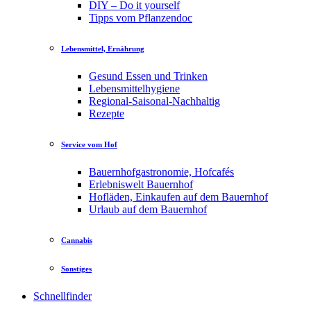
DIY – Do it yourself
Tipps vom Pflanzendoc
Lebensmittel, Ernährung
Gesund Essen und Trinken
Lebensmittelhygiene
Regional-Saisonal-Nachhaltig
Rezepte
Service vom Hof
Bauernhofgastronomie, Hofcafés
Erlebniswelt Bauernhof
Hofläden, Einkaufen auf dem Bauernhof
Urlaub auf dem Bauernhof
Cannabis
Sonstiges
Schnellfinder