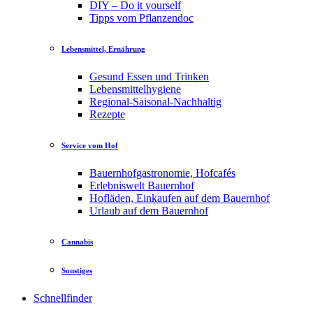
DIY – Do it yourself
Tipps vom Pflanzendoc
Lebensmittel, Ernährung
Gesund Essen und Trinken
Lebensmittelhygiene
Regional-Saisonal-Nachhaltig
Rezepte
Service vom Hof
Bauernhofgastronomie, Hofcafés
Erlebniswelt Bauernhof
Hofläden, Einkaufen auf dem Bauernhof
Urlaub auf dem Bauernhof
Cannabis
Sonstiges
Schnellfinder