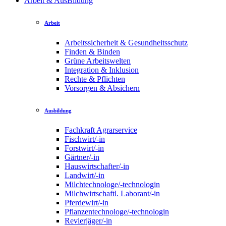
Arbeit & AusBildung
Arbeit
Arbeitssicherheit & Gesundheitsschutz
Finden & Binden
Grüne Arbeitswelten
Integration & Inklusion
Rechte & Pflichten
Vorsorgen & Absichern
Ausbildung
Fachkraft Agrarservice
Fischwirt/-in
Forstwirt/-in
Gärtner/-in
Hauswirtschafter/-in
Landwirt/-in
Milchtechnologe/-technologin
Milchwirtschaftl. Laborant/-in
Pferdewirt/-in
Pflanzentechnologe/-technologin
Revierjäger/-in