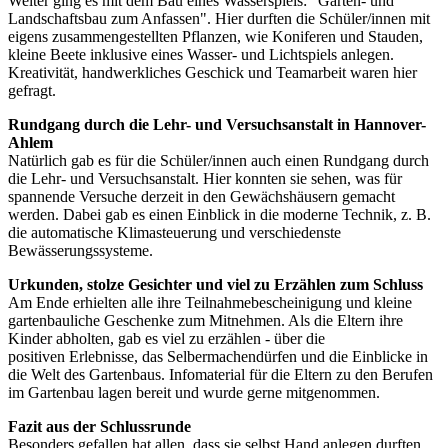
Weiter ging es mit dem Bau eines Wasserspiels: "Garten- und
Landschaftsbau zum Anfassen". Hier durften die Schüler/innen mit
eigens zusammengestellten Pflanzen, wie Koniferen und Stauden,
kleine Beete inklusive eines Wasser- und Lichtspiels anlegen.
Kreativität, handwerkliches Geschick und Teamarbeit waren hier
gefragt.
Rundgang durch die Lehr- und Versuchsanstalt in Hannover-
Ahlem
Natürlich gab es für die Schüler/innen auch einen Rundgang durch
die Lehr- und Versuchsanstalt. Hier konnten sie sehen, was für
spannende Versuche derzeit in den Gewächshäusern gemacht
werden. Dabei gab es einen Einblick in die moderne Technik, z. B.
die automatische Klimasteuerung und verschiedenste
Bewässerungssysteme.
Urkunden, stolze Gesichter und viel zu Erzählen zum Schluss
Am Ende erhielten alle ihre Teilnahmebescheinigung und kleine
gartenbauliche Geschenke zum Mitnehmen. Als die Eltern ihre
Kinder abholten, gab es viel zu erzählen - über die
positiven Erlebnisse, das Selbermachendürfen und die Einblicke in
die Welt des Gartenbaus. Infomaterial für die Eltern zu den Berufen
im Gartenbau lagen bereit und wurde gerne mitgenommen.
Fazit aus der Schlussrunde
Besonders gefallen hat allen, dass sie selbst Hand anlegen durften.