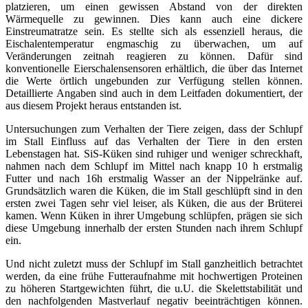
platzieren, um einen gewissen Abstand von der direkten
Wärmequelle zu gewinnen. Dies kann auch eine dickere
Einstreumatratze sein. Es stellte sich als essenziell heraus, die
Eischalentemperatur engmaschig zu überwachen, um auf
Veränderungen zeitnah reagieren zu können. Dafür sind
konventionelle Eierschalensensoren erhältlich, die über das Internet
die Werte örtlich ungebunden zur Verfügung stellen können.
Detaillierte Angaben sind auch in dem Leitfaden dokumentiert, der
aus diesem Projekt heraus entstanden ist.
Untersuchungen zum Verhalten der Tiere zeigen, dass der Schlupf
im Stall Einfluss auf das Verhalten der Tiere in den ersten
Lebenstagen hat. SiS-Küken sind ruhiger und weniger schreckhaft,
nahmen nach dem Schlupf im Mittel nach knapp 10 h erstmalig
Futter und nach 16h erstmalig Wasser an der Nippelränke auf.
Grundsätzlich waren die Küken, die im Stall geschlüpft sind in den
ersten zwei Tagen sehr viel leiser, als Küken, die aus der Brüterei
kamen. Wenn Küken in ihrer Umgebung schlüpfen, prägen sie sich
diese Umgebung innerhalb der ersten Stunden nach ihrem Schlupf
ein.
Und nicht zuletzt muss der Schlupf im Stall ganzheitlich betrachtet
werden, da eine frühe Futteraufnahme mit hochwertigen Proteinen
zu höheren Startgewichten führt, die u.U. die Skelettstabilität und
den nachfolgenden Mastverlauf negativ beeinträchtigen können.