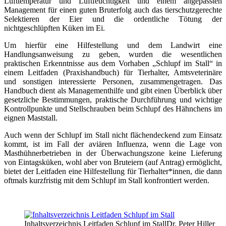
Lufttemperatur und Luftfeuchtigkeit und einem angepassten
Management für einen guten Bruterfolg auch das tierschutzgerechte
Selektieren der Eier und die ordentliche Tötung der
nichtgeschlüpften Küken im Ei.
Um hierfür eine Hilfestellung und dem Landwirt eine
Handlungsanweisung zu geben, wurden die wesentlichen
praktischen Erkenntnisse aus dem Vorhaben „Schlupf im Stall“ in
einem Leitfaden (Praxishandbuch) für Tierhalter, Amtsveterinäre
und sonstigen interessierte Personen, zusammengetragen. Das
Handbuch dient als Managementhilfe und gibt einen Überblick über
gesetzliche Bestimmungen, praktische Durchführung und wichtige
Kontrollpunkte und Stellschrauben beim Schlupf des Hähnchens im
eignen Maststall.
Auch wenn der Schlupf im Stall nicht flächendeckend zum Einsatz
kommt, ist im Fall der aviären Influenza, wenn die Lage von
Masthühnerbetrieben in der Überwachungszone keine Lieferung
von Eintagsküken, wohl aber von Bruteiern (auf Antrag) ermöglicht,
bietet der Leitfaden eine Hilfestellung für Tierhalter*innen, die dann
oftmals kurzfristig mit dem Schlupf im Stall konfrontiert werden.
Inhaltsverzeichnis Leitfaden Schlupf im Stall
Dr. Peter Hiller