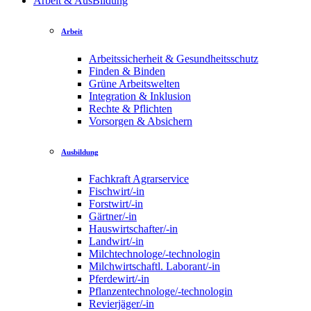
Arbeit & AusBildung
Arbeit
Arbeitssicherheit & Gesundheitsschutz
Finden & Binden
Grüne Arbeitswelten
Integration & Inklusion
Rechte & Pflichten
Vorsorgen & Absichern
Ausbildung
Fachkraft Agrarservice
Fischwirt/-in
Forstwirt/-in
Gärtner/-in
Hauswirtschafter/-in
Landwirt/-in
Milchtechnologe/-technologin
Milchwirtschaftl. Laborant/-in
Pferdewirt/-in
Pflanzentechnologe/-technologin
Revierjäger/-in