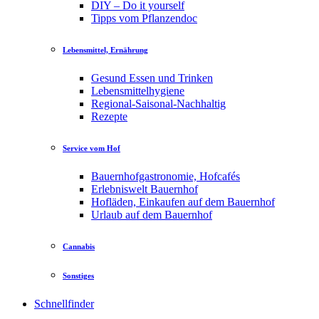
DIY – Do it yourself
Tipps vom Pflanzendoc
Lebensmittel, Ernährung
Gesund Essen und Trinken
Lebensmittelhygiene
Regional-Saisonal-Nachhaltig
Rezepte
Service vom Hof
Bauernhofgastronomie, Hofcafés
Erlebniswelt Bauernhof
Hofläden, Einkaufen auf dem Bauernhof
Urlaub auf dem Bauernhof
Cannabis
Sonstiges
Schnellfinder