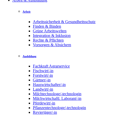
Arbeit & AusBildung
Arbeit
Arbeitssicherheit & Gesundheitsschutz
Finden & Binden
Grüne Arbeitswelten
Integration & Inklusion
Rechte & Pflichten
Vorsorgen & Absichern
Ausbildung
Fachkraft Agrarservice
Fischwirt/-in
Forstwirt/-in
Gärtner/-in
Hauswirtschafter/-in
Landwirt/-in
Milchtechnologe/-technologin
Milchwirtschaftl. Laborant/-in
Pferdewirt/-in
Pflanzentechnologe/-technologin
Revierjäger/-in