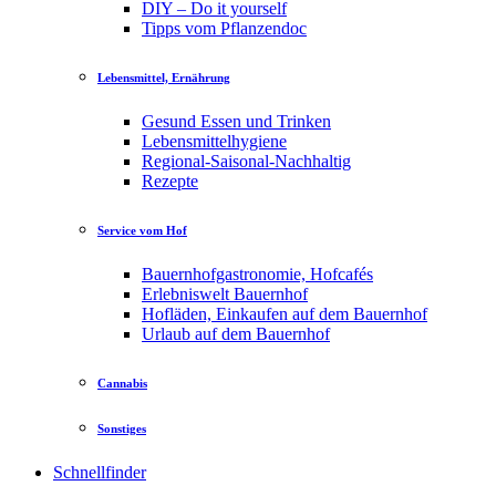
DIY – Do it yourself
Tipps vom Pflanzendoc
Lebensmittel, Ernährung
Gesund Essen und Trinken
Lebensmittelhygiene
Regional-Saisonal-Nachhaltig
Rezepte
Service vom Hof
Bauernhofgastronomie, Hofcafés
Erlebniswelt Bauernhof
Hofläden, Einkaufen auf dem Bauernhof
Urlaub auf dem Bauernhof
Cannabis
Sonstiges
Schnellfinder