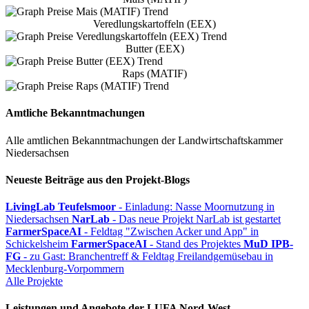
Veredlungskartoffeln (EEX)
Butter (EEX)
Raps (MATIF)
Amtliche Bekanntmachungen
Alle amtlichen Bekanntmachungen der Landwirtschaftskammer
Niedersachsen
Neueste Beiträge aus den Projekt-Blogs
LivingLab Teufelsmoor
- Einladung: Nasse Moornutzung in
Niedersachsen
NarLab
- Das neue Projekt NarLab ist gestartet
FarmerSpaceAI
- Feldtag "Zwischen Acker und App" in
Schickelsheim
FarmerSpaceAI
- Stand des Projektes
MuD IPB-
FG
- zu Gast: Branchentreff & Feldtag Freilandgemüsebau in
Mecklenburg-Vorpommern
Alle Projekte
Leistungen und Angebote der LUFA Nord-West