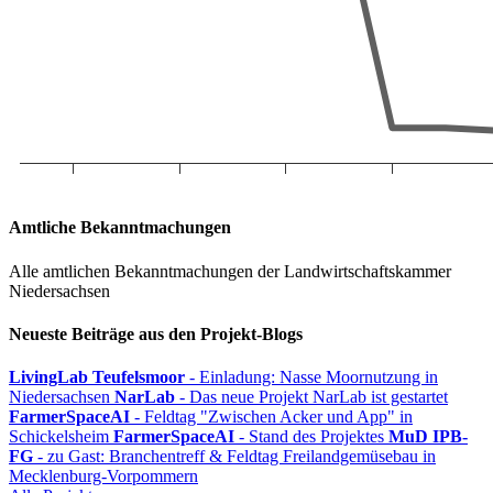
Amtliche Bekanntmachungen
Alle amtlichen Bekanntmachungen der Landwirtschaftskammer
Niedersachsen
Neueste Beiträge aus den Projekt-Blogs
LivingLab Teufelsmoor
- Einladung: Nasse Moornutzung in
Niedersachsen
NarLab
- Das neue Projekt NarLab ist gestartet
FarmerSpaceAI
- Feldtag "Zwischen Acker und App" in
Schickelsheim
FarmerSpaceAI
- Stand des Projektes
MuD IPB-
FG
- zu Gast: Branchentreff & Feldtag Freilandgemüsebau in
Mecklenburg-Vorpommern