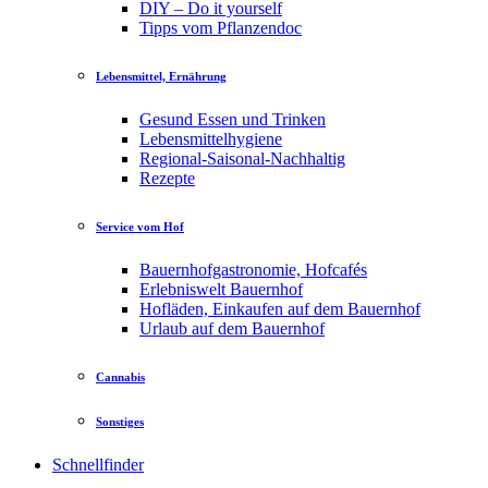
DIY – Do it yourself
Tipps vom Pflanzendoc
Lebensmittel, Ernährung
Gesund Essen und Trinken
Lebensmittelhygiene
Regional-Saisonal-Nachhaltig
Rezepte
Service vom Hof
Bauernhofgastronomie, Hofcafés
Erlebniswelt Bauernhof
Hofläden, Einkaufen auf dem Bauernhof
Urlaub auf dem Bauernhof
Cannabis
Sonstiges
Schnellfinder