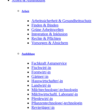
Arbeit & AusBildung
Arbeit
Arbeitssicherheit & Gesundheitsschutz
Finden & Binden
Grüne Arbeitswelten
Integration & Inklusion
Rechte & Pflichten
Vorsorgen & Absichern
Ausbildung
Fachkraft Agrarservice
Fischwirt/-in
Forstwirt/-in
Gärtner/-in
Hauswirtschafter/-in
Landwirt/-in
Milchtechnologe/-technologin
Milchwirtschaftl. Laborant/-in
Pferdewirt/-in
Pflanzentechnologe/-technologin
Revierjäger/-in