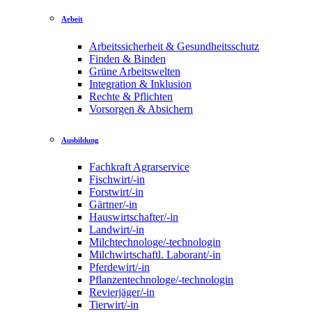
Arbeit
Arbeitssicherheit & Gesundheitsschutz
Finden & Binden
Grüne Arbeitswelten
Integration & Inklusion
Rechte & Pflichten
Vorsorgen & Absichern
Ausbildung
Fachkraft Agrarservice
Fischwirt/-in
Forstwirt/-in
Gärtner/-in
Hauswirtschafter/-in
Landwirt/-in
Milchtechnologe/-technologin
Milchwirtschaftl. Laborant/-in
Pferdewirt/-in
Pflanzentechnologe/-technologin
Revierjäger/-in
Tierwirt/-in