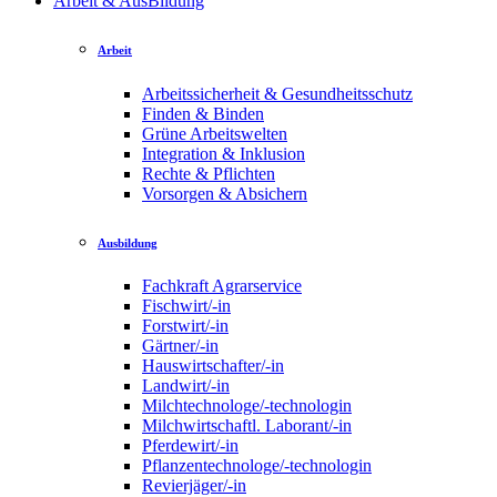
Arbeit & AusBildung
Arbeit
Arbeitssicherheit & Gesundheitsschutz
Finden & Binden
Grüne Arbeitswelten
Integration & Inklusion
Rechte & Pflichten
Vorsorgen & Absichern
Ausbildung
Fachkraft Agrarservice
Fischwirt/-in
Forstwirt/-in
Gärtner/-in
Hauswirtschafter/-in
Landwirt/-in
Milchtechnologe/-technologin
Milchwirtschaftl. Laborant/-in
Pferdewirt/-in
Pflanzentechnologe/-technologin
Revierjäger/-in