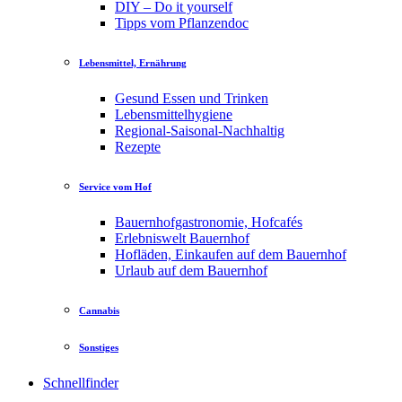
DIY – Do it yourself
Tipps vom Pflanzendoc
Lebensmittel, Ernährung
Gesund Essen und Trinken
Lebensmittelhygiene
Regional-Saisonal-Nachhaltig
Rezepte
Service vom Hof
Bauernhofgastronomie, Hofcafés
Erlebniswelt Bauernhof
Hofläden, Einkaufen auf dem Bauernhof
Urlaub auf dem Bauernhof
Cannabis
Sonstiges
Schnellfinder