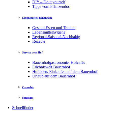
DIY – Do it yourself
Tipps vom Pflanzendoc
Lebensmittel, Ernährung
Gesund Essen und Trinken
Lebensmittelhygiene
Regional-Saisonal-Nachhaltig
Rezepte
Service vom Hof
Bauernhofgastronomie, Hofcafés
Erlebniswelt Bauernhof
Hofläden, Einkaufen auf dem Bauernhof
Urlaub auf dem Bauernhof
Cannabis
Sonstiges
Schnellfinder