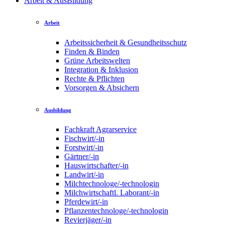
Arbeit & AusBildung
Arbeit
Arbeitssicherheit & Gesundheitsschutz
Finden & Binden
Grüne Arbeitswelten
Integration & Inklusion
Rechte & Pflichten
Vorsorgen & Absichern
Ausbildung
Fachkraft Agrarservice
Fischwirt/-in
Forstwirt/-in
Gärtner/-in
Hauswirtschafter/-in
Landwirt/-in
Milchtechnologe/-technologin
Milchwirtschaftl. Laborant/-in
Pferdewirt/-in
Pflanzentechnologe/-technologin
Revierjäger/-in