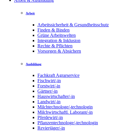
Arbeit & AusBildung
Arbeit
Arbeitssicherheit & Gesundheitsschutz
Finden & Binden
Grüne Arbeitswelten
Integration & Inklusion
Rechte & Pflichten
Vorsorgen & Absichern
Ausbildung
Fachkraft Agrarservice
Fischwirt/-in
Forstwirt/-in
Gärtner/-in
Hauswirtschafter/-in
Landwirt/-in
Milchtechnologe/-technologin
Milchwirtschaftl. Laborant/-in
Pferdewirt/-in
Pflanzentechnologe/-technologin
Revierjäger/-in