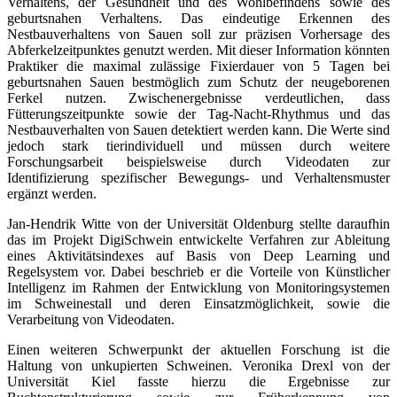
Verhaltens, der Gesundheit und des Wohlbefindens sowie des
geburtsnahen Verhaltens. Das eindeutige Erkennen des
Nestbauverhaltens von Sauen soll zur präzisen Vorhersage des
Abferkelzeitpunktes genutzt werden. Mit dieser Information könnten
Praktiker die maximal zulässige Fixierdauer von 5 Tagen bei
geburtsnahen Sauen bestmöglich zum Schutz der neugeborenen
Ferkel nutzen. Zwischenergebnisse verdeutlichen, dass
Fütterungszeitpunkte sowie der Tag-Nacht-Rhythmus und das
Nestbauverhalten von Sauen detektiert werden kann. Die Werte sind
jedoch stark tierindividuell und müssen durch weitere
Forschungsarbeit beispielsweise durch Videodaten zur
Identifizierung spezifischer Bewegungs- und Verhaltensmuster
ergänzt werden.
Jan-Hendrik Witte von der Universität Oldenburg stellte daraufhin
das im Projekt DigiSchwein entwickelte Verfahren zur Ableitung
eines Aktivitätsindexes auf Basis von Deep Learning und
Regelsystem vor. Dabei beschrieb er die Vorteile von Künstlicher
Intelligenz im Rahmen der Entwicklung von Monitoringsystemen
im Schweinestall und deren Einsatzmöglichkeit, sowie die
Verarbeitung von Videodaten.
Einen weiteren Schwerpunkt der aktuellen Forschung ist die
Haltung von unkupierten Schweinen. Veronika Drexl von der
Universität Kiel fasste hierzu die Ergebnisse zur