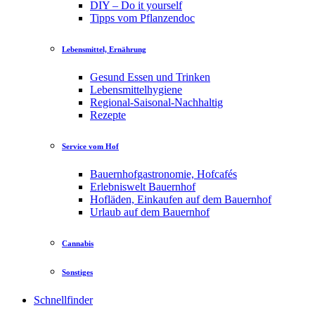
DIY – Do it yourself
Tipps vom Pflanzendoc
Lebensmittel, Ernährung
Gesund Essen und Trinken
Lebensmittelhygiene
Regional-Saisonal-Nachhaltig
Rezepte
Service vom Hof
Bauernhofgastronomie, Hofcafés
Erlebniswelt Bauernhof
Hofläden, Einkaufen auf dem Bauernhof
Urlaub auf dem Bauernhof
Cannabis
Sonstiges
Schnellfinder