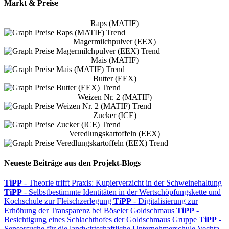
Markt & Preise
Raps (MATIF)
Magermilchpulver (EEX)
Mais (MATIF)
Butter (EEX)
Weizen Nr. 2 (MATIF)
Zucker (ICE)
Veredlungskartoffeln (EEX)
Neueste Beiträge aus den Projekt-Blogs
TiPP
- Theorie trifft Praxis: Kupierverzicht in der Schweinehaltung
TiPP
- Selbstbestimmte Identitäten in der Wertschöpfungskette und
Kochschule zur Fleischzerlegung
TiPP
- Digitalisierung zur
Erhöhung der Transparenz bei Böseler Goldschmaus
TiPP
-
Besichtigung eines Schlachthofes der Goldschmaus Gruppe
TiPP
-
Sensorsuche für die landwirtschaftliche Unternehmerschule Vechta