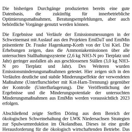
Die bisherigen Durchgänge produzierten bereits eine gute
Datenbasis, die zukünftig für innerbetriebliche
Optimierungsmaßnahmen, Beratungsempfehlungen, aber auch
behördliche Vorgänge genutzt werden können.
Die Ergebnisse und Verläufe der Emissionsmessungen in der
Schweinemast mit Auslauf aus den Projekten EmiDaT und EmiMin
präsentierte Dr. Frauke Hagenkamp-Korth von der Uni Kiel. Die
Erhebungen zeigen, dass die Ammoniakemissionen über alle
untersuchten Stallhaltungssysteme (2,6 kg NH3-N pro Tierplatz und
Jahr) geringer ausfallen als aus geschlossenen Ställen (3,0 kg NH3-
N pro Tierplatz und Jahr). Des Weiteren wurden
Emissionsminderungsmaßnahmen getestet. Hier zeigen sich in den
Verläufen deutliche und stabile Minderungseffekte der verwendeten
Maßnahme (Unterflurschieber mit Kot-Harn-Trennung) gegenüber
der Kontrolle (Unterflurlagerung). Die Veröffentlichung der
Ergebnisse und die Minderungspotentiale der untersuchten
Minderungsmaßnahmen aus EmiMin werden voraussichtlich 2023
erfolgen.
Abschließend zeigte Steffen Döring aus dem Bereich der
ökologischen Schweinehaltung der LWK Niedersachsen Strategien
zur Spulwurmreduktion im Ökolandbau. Dieses ist eine große
Herausforderung für die ökologisch wirtschaftenden Betriebe. Das