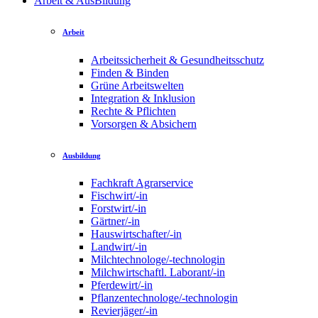
Arbeit & AusBildung
Arbeit
Arbeitssicherheit & Gesundheitsschutz
Finden & Binden
Grüne Arbeitswelten
Integration & Inklusion
Rechte & Pflichten
Vorsorgen & Absichern
Ausbildung
Fachkraft Agrarservice
Fischwirt/-in
Forstwirt/-in
Gärtner/-in
Hauswirtschafter/-in
Landwirt/-in
Milchtechnologe/-technologin
Milchwirtschaftl. Laborant/-in
Pferdewirt/-in
Pflanzentechnologe/-technologin
Revierjäger/-in