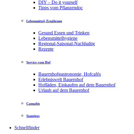
DIY – Do it yourself
Tipps vom Pflanzendoc
Lebensmittel, Ernährung
Gesund Essen und Trinken
Lebensmittelhygiene
Regional-Saisonal-Nachhaltig
Rezepte
Service vom Hof
Bauernhofgastronomie, Hofcafés
Erlebniswelt Bauernhof
Hofläden, Einkaufen auf dem Bauernhof
Urlaub auf dem Bauernhof
Cannabis
Sonstiges
Schnellfinder