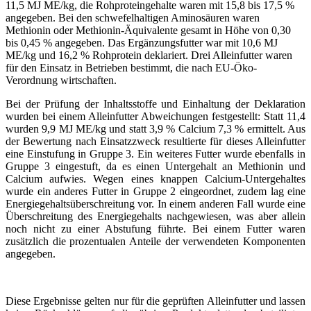
11,5 MJ ME/kg, die Rohproteingehalte waren mit 15,8 bis 17,5 %
angegeben. Bei den schwefelhaltigen Aminosäuren waren
Methionin oder Methionin-Äquivalente gesamt in Höhe von 0,30
bis 0,45 % angegeben. Das Ergänzungsfutter war mit 10,6 MJ
ME/kg und 16,2 % Rohprotein deklariert. Drei Alleinfutter waren
für den Einsatz in Betrieben bestimmt, die nach EU-Öko-
Verordnung wirtschaften.
Bei der Prüfung der Inhaltsstoffe und Einhaltung der Deklaration
wurden bei einem Alleinfutter Abweichungen festgestellt: Statt 11,4
wurden 9,9 MJ ME/kg und statt 3,9 % Calcium 7,3 % ermittelt. Aus
der Bewertung nach Einsatzzweck resultierte für dieses Alleinfutter
eine Einstufung in Gruppe 3. Ein weiteres Futter wurde ebenfalls in
Gruppe 3 eingestuft, da es einen Untergehalt an Methionin und
Calcium aufwies. Wegen eines knappen Calcium-Untergehaltes
wurde ein anderes Futter in Gruppe 2 eingeordnet, zudem lag eine
Energiegehaltsüberschreitung vor. In einem anderen Fall wurde eine
Überschreitung des Energiegehalts nachgewiesen, was aber allein
noch nicht zu einer Abstufung führte. Bei einem Futter waren
zusätzlich die prozentualen Anteile der verwendeten Komponenten
angegeben.
Diese Ergebnisse gelten nur für die geprüften Alleinfutter und lassen