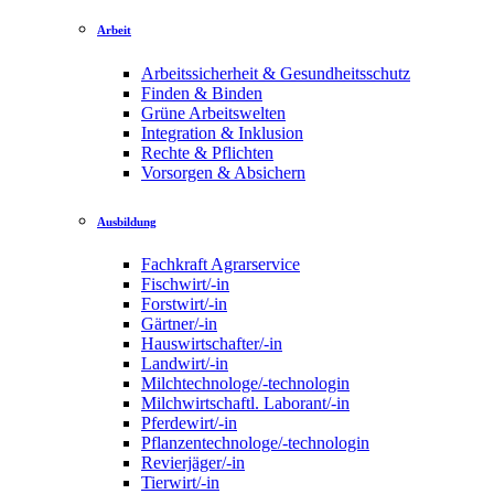
Arbeit
Arbeitssicherheit & Gesundheitsschutz
Finden & Binden
Grüne Arbeitswelten
Integration & Inklusion
Rechte & Pflichten
Vorsorgen & Absichern
Ausbildung
Fachkraft Agrarservice
Fischwirt/-in
Forstwirt/-in
Gärtner/-in
Hauswirtschafter/-in
Landwirt/-in
Milchtechnologe/-technologin
Milchwirtschaftl. Laborant/-in
Pferdewirt/-in
Pflanzentechnologe/-technologin
Revierjäger/-in
Tierwirt/-in