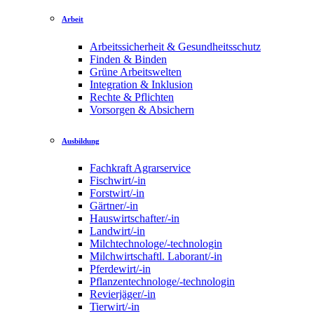
Arbeit
Arbeitssicherheit & Gesundheitsschutz
Finden & Binden
Grüne Arbeitswelten
Integration & Inklusion
Rechte & Pflichten
Vorsorgen & Absichern
Ausbildung
Fachkraft Agrarservice
Fischwirt/-in
Forstwirt/-in
Gärtner/-in
Hauswirtschafter/-in
Landwirt/-in
Milchtechnologe/-technologin
Milchwirtschaftl. Laborant/-in
Pferdewirt/-in
Pflanzentechnologe/-technologin
Revierjäger/-in
Tierwirt/-in