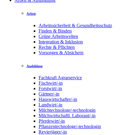
Arbeit & AusBildung
Arbeit
Arbeitssicherheit & Gesundheitsschutz
Finden & Binden
Grüne Arbeitswelten
Integration & Inklusion
Rechte & Pflichten
Vorsorgen & Absichern
Ausbildung
Fachkraft Agrarservice
Fischwirt/-in
Forstwirt/-in
Gärtner/-in
Hauswirtschafter/-in
Landwirt/-in
Milchtechnologe/-technologin
Milchwirtschaftl. Laborant/-in
Pferdewirt/-in
Pflanzentechnologe/-technologin
Revierjäger/-in