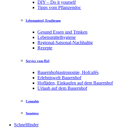
DIY – Do it yourself
Tipps vom Pflanzendoc
Lebensmittel, Ernährung
Gesund Essen und Trinken
Lebensmittelhygiene
Regional-Saisonal-Nachhaltig
Rezepte
Service vom Hof
Bauernhofgastronomie, Hofcafés
Erlebniswelt Bauernhof
Hofläden, Einkaufen auf dem Bauernhof
Urlaub auf dem Bauernhof
Cannabis
Sonstiges
Schnellfinder