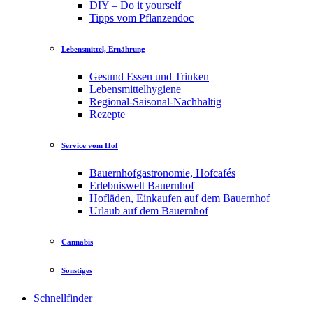
DIY – Do it yourself
Tipps vom Pflanzendoc
Lebensmittel, Ernährung
Gesund Essen und Trinken
Lebensmittelhygiene
Regional-Saisonal-Nachhaltig
Rezepte
Service vom Hof
Bauernhofgastronomie, Hofcafés
Erlebniswelt Bauernhof
Hofläden, Einkaufen auf dem Bauernhof
Urlaub auf dem Bauernhof
Cannabis
Sonstiges
Schnellfinder