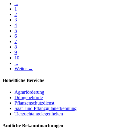
...
1
2
3
4
5
6
7
8
9
10
...
Weiter →
Hoheitliche Bereiche
Agrarförderung
Düngebehörde
Pflanzenschutzdienst
Saat- und Pflanzgutanerkennung
Tierzuchtangelegenheiten
Amtliche Bekanntmachungen