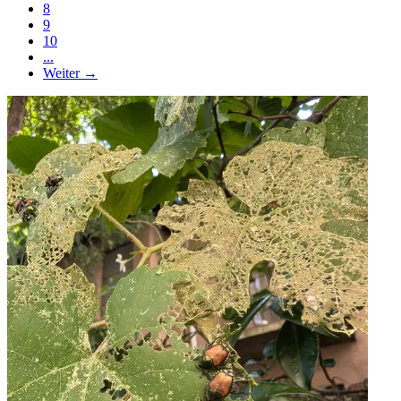
8
9
10
...
Weiter →