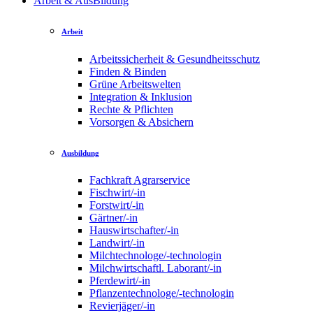
Arbeit & AusBildung
Arbeit
Arbeitssicherheit & Gesundheitsschutz
Finden & Binden
Grüne Arbeitswelten
Integration & Inklusion
Rechte & Pflichten
Vorsorgen & Absichern
Ausbildung
Fachkraft Agrarservice
Fischwirt/-in
Forstwirt/-in
Gärtner/-in
Hauswirtschafter/-in
Landwirt/-in
Milchtechnologe/-technologin
Milchwirtschaftl. Laborant/-in
Pferdewirt/-in
Pflanzentechnologe/-technologin
Revierjäger/-in