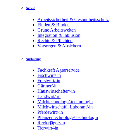
Arbeit
Arbeitssicherheit & Gesundheitsschutz
Finden & Binden
Grüne Arbeitswelten
Integration & Inklusion
Rechte & Pflichten
Vorsorgen & Absichern
Ausbildung
Fachkraft Agrarservice
Fischwirt/-in
Forstwirt/-in
Gärtner/-in
Hauswirtschafter/-in
Landwirt/-in
Milchtechnologe/-technologin
Milchwirtschaftl. Laborant/-in
Pferdewirt/-in
Pflanzentechnologe/-technologin
Revierjäger/-in
Tierwirt/-in