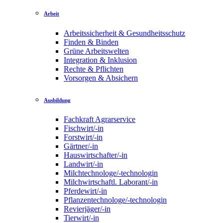
Arbeit
Arbeitssicherheit & Gesundheitsschutz
Finden & Binden
Grüne Arbeitswelten
Integration & Inklusion
Rechte & Pflichten
Vorsorgen & Absichern
Ausbildung
Fachkraft Agrarservice
Fischwirt/-in
Forstwirt/-in
Gärtner/-in
Hauswirtschafter/-in
Landwirt/-in
Milchtechnologe/-technologin
Milchwirtschaftl. Laborant/-in
Pferdewirt/-in
Pflanzentechnologe/-technologin
Revierjäger/-in
Tierwirt/-in